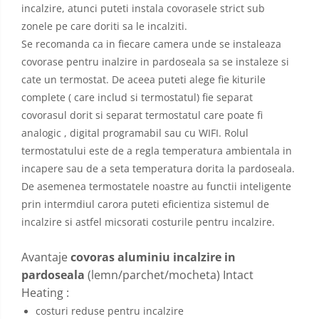
incalzire, atunci puteti instala covorasele strict sub
zonele pe care doriti sa le incalziti.
Se recomanda ca in fiecare camera unde se instaleaza
covorase pentru inalzire in pardoseala sa se instaleze si
cate un termostat. De aceea puteti alege fie kiturile
complete ( care includ si termostatul) fie separat
covorasul dorit si separat termostatul care poate fi
analogic , digital programabil sau cu WIFI. Rolul
termostatului este de a regla temperatura ambientala in
incapere sau de a seta temperatura dorita la pardoseala.
De asemenea termostatele noastre au functii inteligente
prin intermdiul carora puteti eficientiza sistemul de
incalzire si astfel micsorati costurile pentru incalzire.
Avantaje
covoras aluminiu incalzire in
pardoseala
(lemn/parchet/mocheta) Intact
Heating :
costuri reduse pentru incalzire