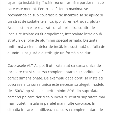
ușurința instalării și încălzirea uniformă a pardoselii sub
care este montat. Pentru o eficienta maxima, se
recomanda ca sub covorasele de incalzire sa se aplice si
un strat de izolatie termica. (polistiren extrudat, pluta)
Acest sistem este realizat cu cabluri ultra subtiri de
încălzire izolate cu fluoropolimer, intercalate între două
straturi de folie de aluminiu special armată. Distanța
uniformă a elementelor de încălzire, susținută de folia de
aluminiu, asigură o distribuție uniformă a căldurii.
Covorasele ALT-AL pot fi utilizate atat ca sursa unica de
incalzire cat si ca sursa complementara cu conditita sa fie
corect dimensionate. De exemplu daca doriti sa instalati
covorasele ca sursa unica este necesar sa alegeti modelul
de 150W/ mp si sa acoperiti minim 80% din suprafata
camerei pe care doriti sa o incalziti. Pentru suprafete mai
mari puteti instala in paralel mai multe covorase. In
situatia in care se utilizeaza ca sursa complementara de