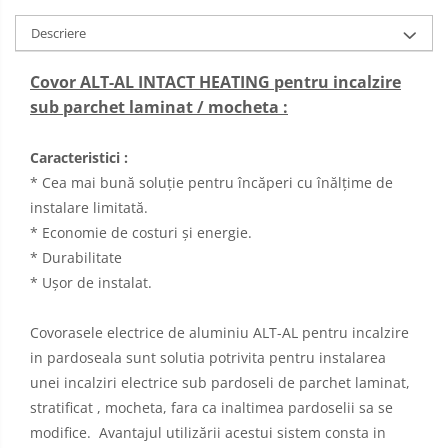
Radiatoare electrice cu acumulare
de caldura
Descriere
Panouri radiante infrarosu
Covor ALT-AL INTACT HEATING pentru incalzire
sub parchet laminat / mocheta :
Kit complet incalzire in pardoseala
cu apa
Caracteristici :
* Cea mai bună soluție pentru încăperi cu înălțime de
instalare limitată.
* Economie de costuri și energie.
* Durabilitate
* Ușor de instalat.
Covorasele electrice de aluminiu ALT-AL pentru incalzire
in pardoseala sunt solutia potrivita pentru instalarea
unei incalziri electrice sub pardoseli de parchet laminat,
stratificat , mocheta, fara ca inaltimea pardoselii sa se
modifice. Avantajul utilizării acestui sistem consta in