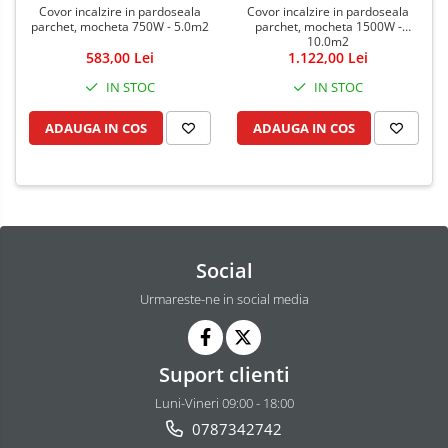
Covor incalzire in pardoseala
Covor incalzire in pardoseala
parchet, mocheta 750W - 5.0m2
parchet, mocheta 1500W -
10.0m2
583,00 Lei
1.122,00 Lei
IN STOC
IN STOC
ADAUGA IN COS
ADAUGA IN COS
Social
Urmareste-ne in social media
Suport clienti
Luni-Vineri 09:00 - 18:00
0787342742