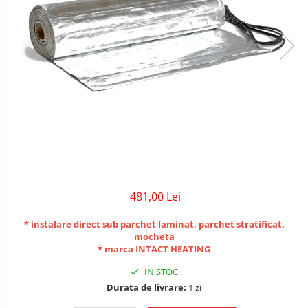
Covoras incalzire in pardoseala
lemn, parchet, mocheta
Covor incalzire in pardoseala
parchet, mocheta F-Mat 150W/m2
Covor incalzire in pardoseala
parchet, mocheta AluPro 150W/m2
Covoras incalzire UH PRO sub
covor, mocheta
Kituri incalzire electrica in
481,00 Lei
pardoseala
Kit covor incalzire electrica sub
* instalare direct sub parchet laminat, parchet stratificat,
gresie, piatra I-Mat 150W/mp
mocheta
* marca INTACT HEATING
Kit covor incalzire electrica in
pardoseala parchet F-Mat
IN STOC
150W/mp
Kit covor incalzire electrica in
Durata de livrare:
1 zi
pardoseala parchet AluPro