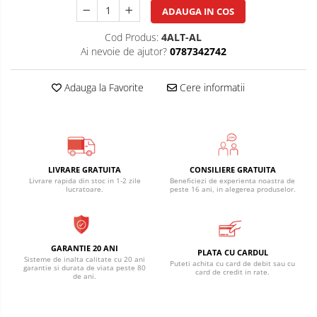
150W/mp
ADAUGA IN COS
Kit cablu incalzire electrica
instalare in sapa EcoTwin-S
Cod Produs:
4ALT-AL
18W/ml
Ai nevoie de ajutor?
0787342742
Degivrare exterioara
Cablu degivrare EcoFrost
Adauga la Favorite
Cere informatii
exterior, alei, rampe 30W/ml
Cablu degivrare EcoFrost
exterior 20W/ml
Cablu degivrare EcoFrost
jgheaburi, burlane, acoperisuri
LIVRARE GRATUITA
CONSILIERE GRATUITA
Livrare rapida din stoc in 1-2 zile
Beneficiezi de experienta noastra de
Automatizari, senzori si
lucratoare.
peste 16 ani, in alegerea produselor.
accesorii
Degivrare tevi, conducte, kit anti-
GARANTIE 20 ANI
PLATA CU CARDUL
inghet
Sisteme de inalta calitate cu 20 ani
Puteti achita cu card de debit sau cu
garantie si durata de viata peste 80
card de credit in rate.
de ani.
Termostate si accesorii