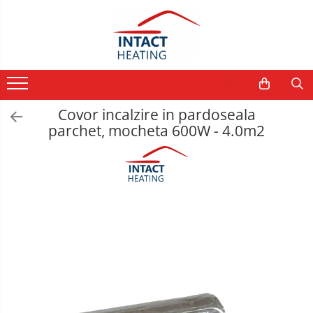
Toate Produsele
Cablu incalzire in pardoseala
Cablu incalzire in pardoseala
Covor incalzire in pardoseala
instalare in sapa EcoTwin-S
parchet, mocheta 600W - 4.0m2
18W/ml
Cablu ultrasubtire pentru
incalzire sub gresie EcoTwin
12W/ml
Covoras incalzire in pardoseala
gresie, piatra, marmura
Covor incalzire in pardoseala
gresie, piatra I-Mat 150W/m2
Covor incalzire in pardoseala
gresie, piatra EcoPro 150W/m2
Covor incalzire in pardoseala
gresie, piatra EcoPro 200W/m2