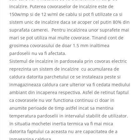
incalzire. Puterea covoraselor de incalzire este de
150w/mp si de 12 w/ml de cablu si pot fi utilizate ca si
sistem unic de incalzire daca se acoper cel putin 80% din
suprafata camerei. Pentru incalzirea unor suprafete mai
mari se pot utiliza mai multe covorase. Tinand cont de
grosimea covorasului de doar 1.5 mm inaltimea
pardoselii nu va fi afectata.
Sistemul de incalzire in pardoseala prin covoras electric
reprezinta un sistem de incalzire cu acumularea de
caldura datorita parchetului ce se instaleaza peste si
inmagazineaza caldura care ulterior va fi cedata mediului
ambiant din incaperea respectiva. Asfel de retinut faptul
ca covorasele nu vor functiona continuu ci doar in
anumite perioade de timp astfel incat sa mentina
temperatura pardoselii in intervalul stabilit de utilizator.
In situatia mochetei inertia termica va fi mai mica
datorita faptului ca aceasta nu are capacitatea de a
inmagazina caldura.