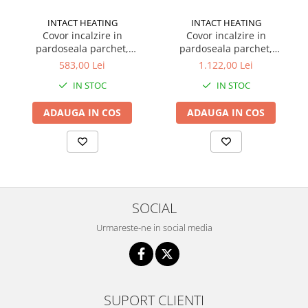
INTACT HEATING
INTACT HEATING
Covor incalzire in
Covor incalzire in
pardoseala parchet,
pardoseala parchet,
mocheta 750W - 5.0m2
mocheta 1500W - 10.0m2
583,00 Lei
1.122,00 Lei
IN STOC
IN STOC
ADAUGA IN COS
ADAUGA IN COS
SOCIAL
Urmareste-ne in social media
SUPORT CLIENTI