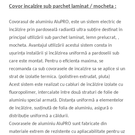
Covor incalzire sub parchet laminat / mocheta :
Covorasul de aluminiu AluPRO
, este un sistem electric de
încălzire prin pardoseală radiantă ultra subțire destinat în
principal utilizării sub parchet laminat, lemn prelucrat, ,
mocheta. Avantajul utilizării acestui sistem consta in
ușurința instalării și încălzirea uniformă a pardoselii sub
care este montat. Pentru o eficienta maxima, se
recomanda ca sub covorasele de incalzire sa se aplice si un
strat de izolatie termica. (polistiren extrudat, pluta)
Acest sistem este realizat cu cabluri de încălzire izolate cu
fluoropolimer, intercalate între două straturi de folie de
aluminiu special armată. Distanța uniformă a elementelor
de încălzire, susținută de folia de aluminiu, asigură o
distribuție uniformă a căldurii.
Covorasele de aluminiu AluPRO
sunt fabricate din
materiale extrem de rezistente cu apliacabilitate pentru uz