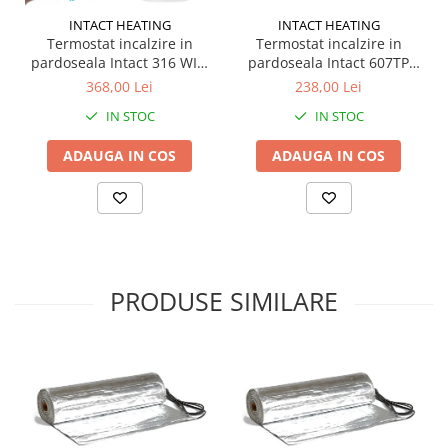
INTACT HEATING
INTACT HEATING
Termostat incalzire in
Termostat incalzire in
pardoseala Intact 607TP
pardoseala Intact 316 WIFI
16A/230V
16A/230V
238,00 Lei
368,00 Lei
IN STOC
IN STOC
ADAUGA IN COS
ADAUGA IN COS
PRODUSE SIMILARE