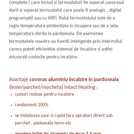
complete ( care includ si termostatul) fie separat covorasul
dorit si separat termostatul care poate fi analogic , digital
programabil sau cu WIFI. Rolul termostatului este de a
regla temperatura ambientala in incapere sau de a seta
temperatura dorita la pardoseala. De asemenea
termostatele noastre au functii inteligente prin intermdiul
carora puteti eficientiza sistemul de incalzire si astfel
micsorati costurile pentru incalzire.
Avantaje
covoras aluminiu incalzire in pardoseala
(lemn/parchet/mocheta) Intact Heating :
costuri reduse pentru incalzire
randament 100%
se instaleaza usor si rapid fara aprobari direct sub
parchet , padoseala lemn etc
grosime foliei de aluminiu de doar 1,5 mm