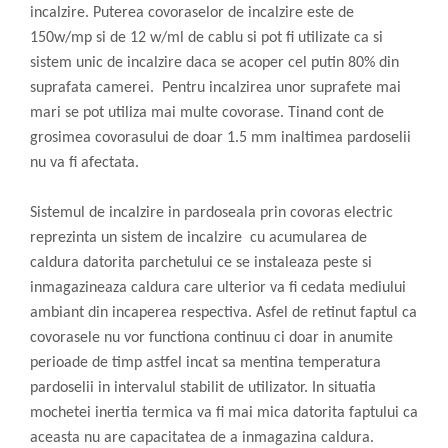
incalzire. Puterea covoraselor de incalzire este de
150w/mp si de 12 w/ml de cablu si pot fi utilizate ca si
sistem unic de incalzire daca se acoper cel putin 80% din
suprafata camerei. Pentru incalzirea unor suprafete mai
mari se pot utiliza mai multe covorase. Tinand cont de
grosimea covorasului de doar 1.5 mm inaltimea pardoselii
nu va fi afectata.
Sistemul de incalzire in pardoseala prin covoras electric
reprezinta un sistem de incalzire cu acumularea de
caldura datorita parchetului ce se instaleaza peste si
inmagazineaza caldura care ulterior va fi cedata mediului
ambiant din incaperea respectiva. Asfel de retinut faptul ca
covorasele nu vor functiona continuu ci doar in anumite
perioade de timp astfel incat sa mentina temperatura
pardoselii in intervalul stabilit de utilizator. In situatia
mochetei inertia termica va fi mai mica datorita faptului ca
aceasta nu are capacitatea de a inmagazina caldura.