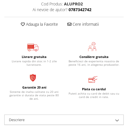
Cod Produs:
ALUPRO2
Ai nevoie de ajutor?
0787342742
Adauga la Favorite
Cere informatii
Livrare gratuita
Consiliere gratuita
Livrare rapida din stoc in 1-2 zile
Beneficiezi de experienta noastra de
lucratoare.
peste 16 ani, in alegerea produselor.
Garantie 20 ani
Plata cu cardul
Sisteme de inalta calitate cu 20 ani
Puteti achita cu card de debit sau cu
garantie si durata de viata peste 80
card de credit in rate.
de ani.
Descriere