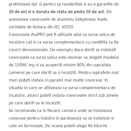
profesional dar si pentru uz residential si au o garantie de
10 de ani si o durata de viata de peste 50 de ani.
De
asemenea covorasele de aluminiu indeplinesc toate
cerintele de testare din IEC 60335.
Covorasele AluPRO pot fi utilizate atat ca sursa unica de
incalzire cat si ca sursa complementara cu conditita sa fie
corect dimensionate. De exemplu daca doriti sa instalati
covorasele ca sursa unica este necesar sa alegeti modelul
de 150W/ mp si sa acoperiti minim 80% din suprafata
camerei pe care doriti sa o incalziti. Pentru suprafete mai
mari puteti instala in paralel mai multe covorase. In
situatia in care se utilizeaza ca sursa complementara de
incalzire, atunci puteti instala covorasele strict sub zonele
pe care doriti sa le incalziti.
Se recomanda ca in fiecare camera unde se instaleaza
covorase pentru inalzire in pardoseala sa se instaleze si
cate un termostat. De aceea puteti alege fie kiturile