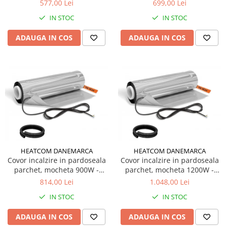
4.0m2
5.0m2
150W/mp
577,00 Lei
699,00 Lei
Kit cablu incalzire electrica
IN STOC
IN STOC
instalare in sapa EcoTwin-S
18W/ml
ADAUGA IN COS
ADAUGA IN COS
Degivrare exterioara
Cablu degivrare EcoFrost
exterior, alei, rampe 30W/ml
Cablu degivrare EcoFrost
exterior 20W/ml
Cablu degivrare EcoFrost
jgheaburi, burlane, acoperisuri
Automatizari, senzori si
accesorii
HEATCOM DANEMARCA
HEATCOM DANEMARCA
Covor incalzire in pardoseala
Covor incalzire in pardoseala
parchet, mocheta 900W -
parchet, mocheta 1200W -
Degivrare tevi, conducte, kit anti-
6.0m2
8.0m2
inghet
814,00 Lei
1.048,00 Lei
IN STOC
IN STOC
Termostate si accesorii
ADAUGA IN COS
ADAUGA IN COS