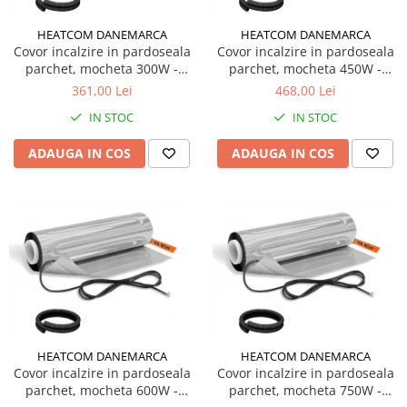
HEATCOM DANEMARCA
HEATCOM DANEMARCA
Covoras incalzire in pardoseala
Covor incalzire in pardoseala
Covor incalzire in pardoseala
lemn, parchet, mocheta
parchet, mocheta 300W -
parchet, mocheta 450W -
Covor incalzire in pardoseala
2.0m2
3.0m2
361,00 Lei
468,00 Lei
parchet, mocheta F-Mat 150W/m2
IN STOC
IN STOC
Covor incalzire in pardoseala
parchet, mocheta AluPro 150W/m2
ADAUGA IN COS
ADAUGA IN COS
Covoras incalzire UH PRO sub
covor, mocheta
Kituri incalzire electrica in
pardoseala
Kit covor incalzire electrica sub
gresie, piatra I-Mat 150W/mp
Kit covor incalzire electrica in
pardoseala parchet F-Mat
HEATCOM DANEMARCA
HEATCOM DANEMARCA
150W/mp
Covor incalzire in pardoseala
Covor incalzire in pardoseala
Kit covor incalzire electrica in
parchet, mocheta 600W -
parchet, mocheta 750W -
pardoseala parchet AluPro