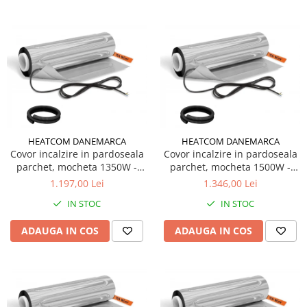
Radiatoare electrice cu acumulare
de caldura
Panouri radiante infrarosu
Kit complet incalzire in pardoseala
cu apa
HEATCOM DANEMARCA
HEATCOM DANEMARCA
Covor incalzire in pardoseala
Covor incalzire in pardoseala
parchet, mocheta 1350W -
parchet, mocheta 1500W -
9.0m2
10.0m2
1.197,00 Lei
1.346,00 Lei
IN STOC
IN STOC
ADAUGA IN COS
ADAUGA IN COS