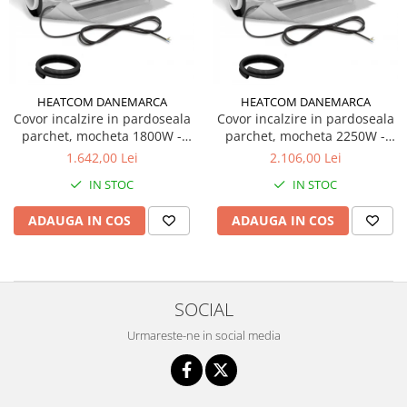
HEATCOM DANEMARCA
HEATCOM DANEMARCA
Covor incalzire in pardoseala
Covor incalzire in pardoseala
parchet, mocheta 1800W -
parchet, mocheta 2250W -
12.0m2
15.0m2
1.642,00 Lei
2.106,00 Lei
IN STOC
IN STOC
ADAUGA IN COS
ADAUGA IN COS
SOCIAL
Urmareste-ne in social media