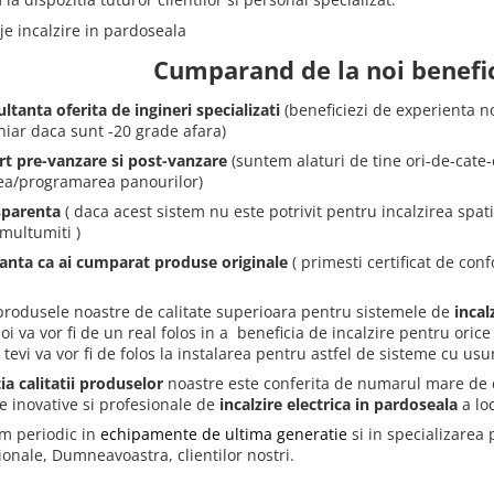
je incalzire in pardoseala
Cumparand de la noi benefici
ltanta oferita de ingineri specializati
(beneficiezi de experienta no
chiar daca sunt -20 grade afara)
rt pre-vanzare si post-vanzare
(suntem alaturi de tine ori-de-cate-o
rea/programarea panourilor)
sparenta
( daca acest sistem nu este potrivit pentru incalzirea spa
 multumiti )
ranta ca ai cumparat produse originale
( primesti certificat de con
produsele noastre de calitate superioara pentru sistemele de
incal
oi va vor fi de un real folos in a beneficia de incalzire pentru ori
tevi va vor fi de folos la instalarea pentru astfel de sisteme cu usu
ia calitatii produselor
noastre este conferita de numarul mare de cl
le inovative si profesionale de
incalzire electrica in pardoseala
a lo
im periodic in
echipamente de ultima generatie
si in specializarea 
ionale, Dumneavoastra, clientilor nostri.