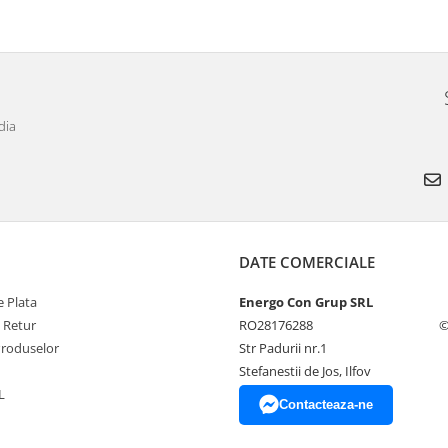
dia
DATE COMERCIALE
 Plata
Energo Con Grup SRL
e Retur
RO28176288
©
Produselor
Str Padurii nr.1
Stefanestii de Jos, Ilfov
L
Contacteaza-ne