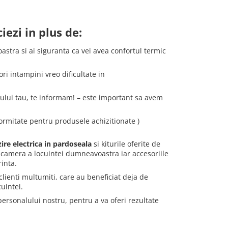
ezi in plus de:
astra si ai siguranta ca vei avea confortul termic
ri intampini vreo dificultate in
tiului tau, te informam! – este important sa avem
formitate pentru produsele achizitionate )
zire electrica in pardoseala
si kiturile oferite de
ce camera a locuintei dumneavoastra iar accesoriile
rinta.
ienti multumiti, care au beneficiat deja de
cuintei.
personalului nostru, pentru a va oferi rezultate