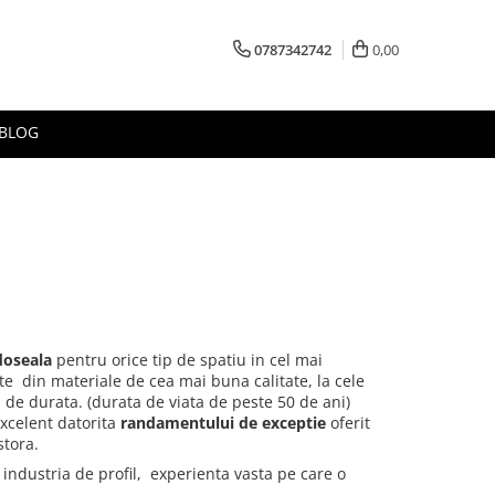
0787342742
0,00
BLOG
i
rdoseala
pentru orice tip de spatiu in cel mai
te din materiale de cea mai buna calitate, la cele
 de durata. (durata de viata de peste 50 de ani)
xcelent datorita
randamentului de exceptie
oferit
stora.
 industria de profil, experienta vasta pe care o