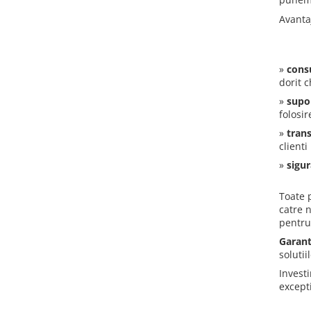
Avanta
Covoras incalzire in pardoseala
lemn, parchet, mocheta
Covor incalzire in pardoseala
»
consu
parchet, mocheta F-Mat 150W/m2
dorit 
Covor incalzire in pardoseala
»
supo
parchet, mocheta AluPro 150W/m2
folosi
»
tran
Covoras incalzire UH PRO sub
clienti
covor, mocheta
»
sigu
Kituri incalzire electrica in
Toate 
pardoseala
catre n
Kit covor incalzire electrica sub
pentru 
gresie, piatra I-Mat 150W/mp
Garant
Kit covor incalzire electrica in
solutii
pardoseala parchet F-Mat
Invest
150W/mp
except
Kit covor incalzire electrica in
pardoseala parchet AluPro