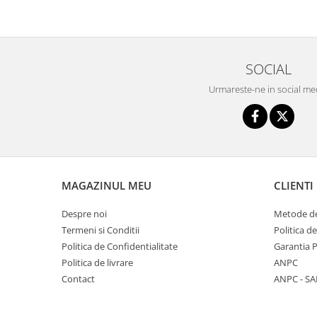
150W/mp
Kit cablu incalzire electrica
instalare in sapa EcoTwin-S
18W/ml
Degivrare exterioara
SOCIAL
Cablu degivrare EcoFrost
Urmareste-ne in social me
exterior, alei, rampe 30W/ml
Cablu degivrare EcoFrost
exterior 20W/ml
Cablu degivrare EcoFrost
jgheaburi, burlane, acoperisuri
MAGAZINUL MEU
CLIENTI
Automatizari, senzori si
accesorii
Despre noi
Metode de
Termeni si Conditii
Politica d
Degivrare tevi, conducte, kit anti-
Politica de Confidentialitate
Garantia 
inghet
Politica de livrare
ANPC
Contact
ANPC - SA
Termostate si accesorii