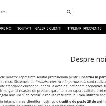
PRE NOI
NOUTATI
GALERIE CLIENTI
INTREBARI FRECVENTE
Despre no
ele noastre reprezinta solutia profesionala pentru
incalzire in pa
ic mod. Sistemele de
incalzire electrica in pardoseala
sunt realiza
alte standarde europene, pentru a avea o functionare economica si
risma gamei noastre de produse garantam un raport calitate-pret e
egala masura si de costurile reduse rezultate in urma utilizarii ace
in intampinarea clientilor nostri cu o
traditie de peste 25 de ani
in
a dispozitia tuturor clientilor si personal specializat.