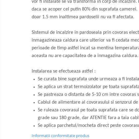
vor fi instalate se va transforma in corp de incalzire.
daca se acoper cel putin 80% din suprafata camerei. 
doar 1.5 mm inaltimea pardoselii nu va fi afectata.
Sistemul de incalzire in pardoseala prin covoras elec
inmagazineaza caldura care ulterior va fi cedata medi
perioade de timp astfel incat sa mentina temperatura pa
aceasta nu are capacitatea de a inmagazina caldura.
Instalarea se efectueaza astfel :
Se curata bine suprafata unde urmeaza a fi instala
Se aplica un strat termoizolator pe toata suprafat
Se pastreaza o distanta de 5-10 cm intre covoras s
Cablul de alimentare al covorasului si senzorul d
Se ruleaza covorasul pe toata suprafata care se dore
grade sau 180 grade, dar ATENTIE fara a taia cablu
Se aplica parchetul/mocheta direct peste covorasul
Informatii conformitate produs