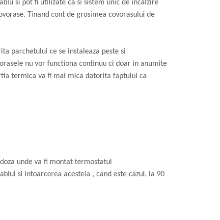
u si pot fi utilizate ca si sistem unic de incalzire
covorase. Tinand cont de grosimea covorasului de
ta parchetului ce se instaleaza peste si
vorasele nu vor functiona continuu ci doar in anumite
rtia termica va fi mai mica datorita faptului ca
 doza unde va fi montat termostatul
ablul si intoarcerea acesteia , cand este cazul, la 90