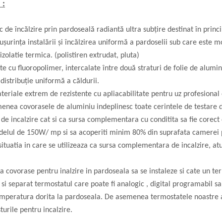
 :
ic de încălzire prin pardoseală radiantă ultra subțire destinat în princi
n ușurința instalării și încălzirea uniformă a pardoselii sub care est
izolatie termica. (polistiren extrudat, pluta)
late cu fluoropolimer, intercalate între două straturi de folie de alu
 distribuție uniformă a căldurii.
teriale extrem de rezistente cu apliacabilitate pentru uz profesional 
nea covorasele de aluminiu indeplinesc toate cerintele de testare d
a de incalzire cat si ca sursa complementara cu conditita sa fie corec
delul de 150W/ mp si sa acoperiti minim 80% din suprafata camerei pe
situatia in care se utilizeaza ca sursa complementara de incalzire, atu
covorase pentru inalzire in pardoseala sa se instaleze si cate un ter
t si separat termostatul care poate fi analogic , digital programabil s
peratura dorita la pardoseala. De asemenea termostatele noastre au 
sturile pentru incalzire.