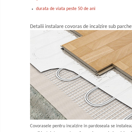
durata de viata peste 50 de ani
Detalii instalare covoras de incalzire sub parch
Covorasele pentru incalzire in pardoseala se instale