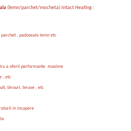
ala
(lemn/parchet/mocheta) Intact Heating :
ub parchet , padoseala lemn etc
entru a oferii performante maxime
e , etc
it, birouri, terase , etc
aturii in incapere
ala