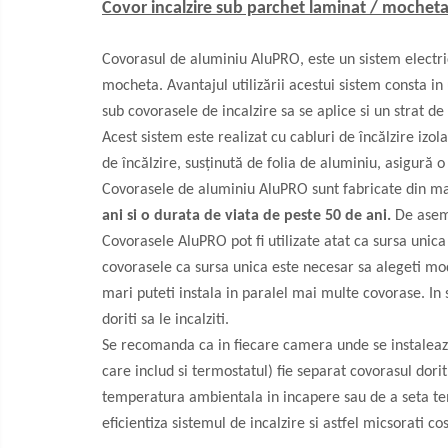
150W/mp
Covor incalzire sub parchet laminat / mocheta
Kit cablu incalzire electrica
instalare in sapa EcoTwin-S
18W/ml
Covorasul de aluminiu AluPRO
, este un sistem electr
mocheta. Avantajul utilizării acestui sistem consta i
Degivrare exterioara
sub covorasele de incalzire sa se aplice si un strat de 
Cablu degivrare EcoFrost
exterior, alei, rampe 30W/ml
Acest sistem este realizat cu cabluri de încălzire izo
Cablu degivrare EcoFrost
de încălzire, susținută de folia de aluminiu, asigură o
exterior 20W/ml
Covorasele de aluminiu AluPRO
sunt fabricate din ma
Cablu degivrare EcoFrost
ani si o durata de viata de peste 50 de ani.
De aseme
jgheaburi, burlane, acoperisuri
Covorasele AluPRO pot fi utilizate atat ca sursa unic
Automatizari, senzori si
covorasele ca sursa unica este necesar sa alegeti mo
accesorii
mari puteti instala in paralel mai multe covorase. In 
doriti sa le incalziti.
Degivrare tevi, conducte, kit anti-
Se recomanda ca in fiecare camera unde se instaleaza 
inghet
care includ si termostatul) fie separat covorasul dori
temperatura ambientala in incapere sau de a seta tem
Termostate si accesorii
eficientiza sistemul de incalzire si astfel micsorati co