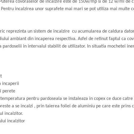
 Puterea covoraselor de incalzire este de 150w/mp si de 12 w/ml de cabl
Pentru incalzirea unor suprafete mai mari se pot utiliza mai multe 
tric reprezinta un sistem de incalzire cu acumularea de caldura datori
ului ambiant din incaperea respectiva. Asfel de retinut faptul ca co
rdoselii in intervalul stabilit de utilizator. In situatia mochetei ine
t
a incaperii
i perete
e temperatura pentru pardoseala se instaleaza in copex ce duce catre
ste a se incalzi , prin taierea foliei de aluminiu pe care este prins c
l incalzitor.
ui incalzitor