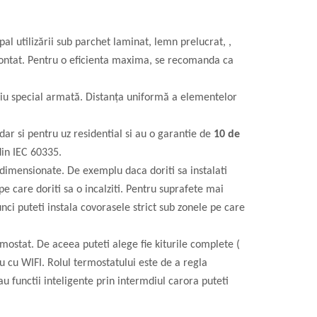
pal utilizării sub parchet laminat, lemn prelucrat, ,
e montat. Pentru o eficienta maxima, se recomanda ca
miniu special armată. Distanța uniformă a elementelor
dar si pentru uz residential si au o garantie de
10 de
in IEC 60335.
t dimensionate. De exemplu daca doriti sa instalati
 care doriti sa o incalziti. Pentru suprafete mai
nci puteti instala covorasele strict sub zonele pe care
mostat. De aceea puteti alege fie kiturile complete (
au cu WIFI. Rolul termostatului este de a regla
functii inteligente prin intermdiul carora puteti