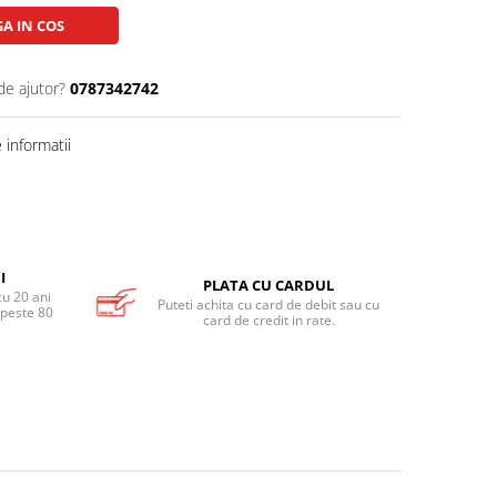
A IN COS
de ajutor?
0787342742
informatii
I
PLATA CU CARDUL
cu 20 ani
Puteti achita cu card de debit sau cu
 peste 80
card de credit in rate.