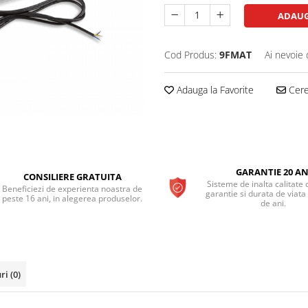
ADAUG
Cod Produs:
9FMAT
Ai nevoie 
Adauga la Favorite
Cere 
GARANTIE 20 AN
CONSILIERE GRATUITA
Sisteme de inalta calitate 
Beneficiezi de experienta noastra de
garantie si durata de viata
peste 16 ani, in alegerea produselor.
de ani.
uri
(0)