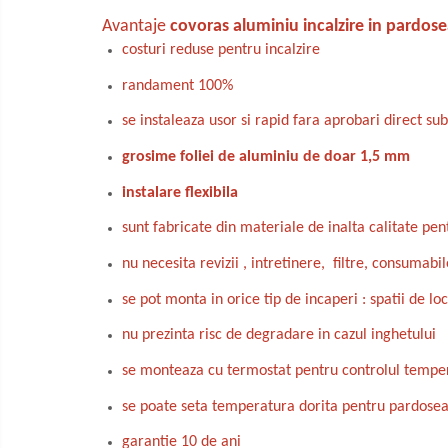
Radiatoare electrice cu acumulare
de caldura
Avantaje
covoras aluminiu incalzire in pardose
costuri reduse pentru incalzire
Panouri radiante infrarosu
randament 100%
Kit complet incalzire in pardoseala
se instaleaza usor si rapid fara aprobari direct s
cu apa
grosime foliei de aluminiu de doar 1,5 mm
instalare flexibila
sunt fabricate din materiale de inalta calitate p
nu necesita revizii , intretinere, filtre, consumabil
se pot monta in orice tip de incaperi : spatii de locu
nu prezinta risc de degradare in cazul inghetului
se monteaza cu termostat pentru controlul temper
se poate seta temperatura dorita pentru pardose
garantie 10 de ani