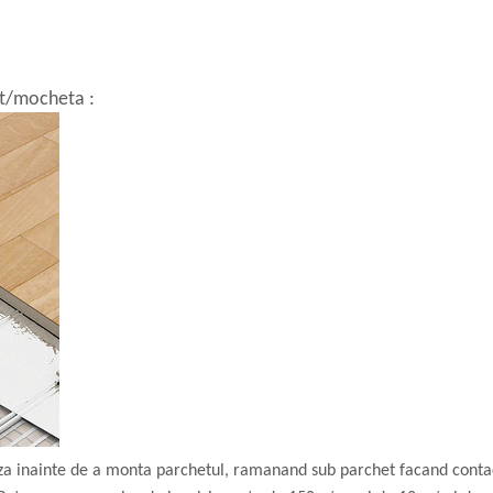
et/mocheta :
aza inainte de a monta parchetul, ramanand sub parchet facand contact