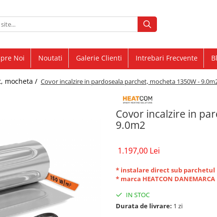
pre Noi
Noutati
Galerie Clienti
Intrebari Frecvente
B
t, mocheta /
Covor incalzire in pardoseala parchet, mocheta 1350W - 9.0m
Covor incalzire in p
9.0m2
1.197,00 Lei
* instalare direct sub parchetul
* marca HEATCON DANEMARCA
IN STOC
Durata de livrare:
1 zi