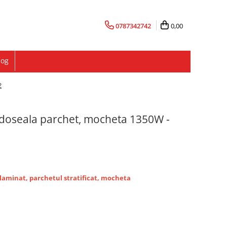
0787342742
0,00
log
2
ardoseala parchet, mocheta 1350W -
 laminat, parchetul stratificat, mocheta