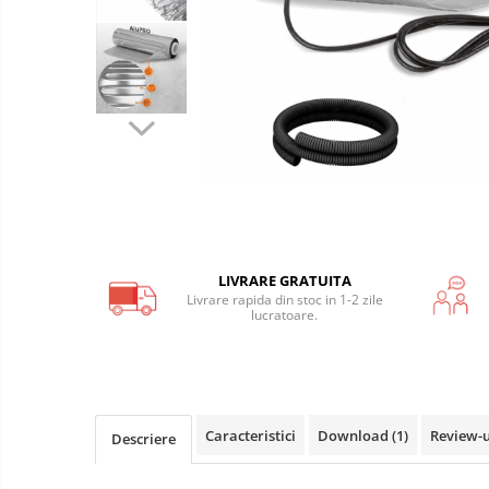
Covoras incalzire in pardoseala
lemn, parchet, mocheta
Covor incalzire in pardoseala
parchet, mocheta F-Mat 150W/m2
Covor incalzire in pardoseala
parchet, mocheta AluPro 150W/m2
Covoras incalzire UH PRO sub
covor, mocheta
LIVRARE GRATUITA
Kituri incalzire electrica in
Livrare rapida din stoc in 1-2 zile
pardoseala
lucratoare.
Kit covor incalzire electrica sub
gresie, piatra I-Mat 150W/mp
Kit covor incalzire electrica in
pardoseala parchet F-Mat
Caracteristici
Download (1)
Review-
Descriere
150W/mp
Kit covor incalzire electrica in
pardoseala parchet AluPro