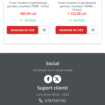
Covor incalzire in pardoseala
Covor incalzire in pardoseala
parchet, mocheta 750W - 5.0m2
parchet, mocheta 1500W -
10.0m2
583,00 Lei
1.122,00 Lei
IN STOC
IN STOC
ADAUGA IN COS
ADAUGA IN COS
Social
Urmareste-ne in social media
Suport clienti
Luni-Vineri 09:00 - 18:00
0787342742