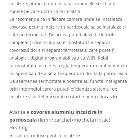
incalzire, atunci puteti instala covorasele strict sub
zonele pe care doriti sa le incalziti.
Se recomanda ca in fiecare camera unde se instaleaza
covorase pentru inalzire in pardoseala sa se instaleze si
cate un termostat. De aceea puteti alege fie kiturile
complete ( care includ si termostatul) fie separat
covorasul dorit si separat termostatul care poate fi
analogic , digital programabil sau cu WIFI. Rolul
termostatului este de a regla temperatura ambientala in
incapere sau de a seta temperatura dorita la pardoseala.
De asemenea termostatele noastre au functii inteligente
prin intermdiul carora puteti eficientiza sistemul de
incalzire si astfel micsorati costurile pentru incalzire.
Avantaje
covoras aluminiu incalzire in
pardoseala
(lemn/parchet/mocheta) Intact
Heating :
costuri reduse pentru incalzire