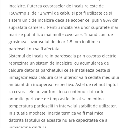
incalzire. Puterea covoraselor de incalzire este de
150w/mp si de 12 w/ml de cablu si pot fi utilizate ca si
sistem unic de incalzire daca se acoper cel putin 80% din
suprafata camerei. Pentru incalzirea unor suprafete mai
mari se pot utiliza mai multe covorase. Tinand cont de
grosimea covorasului de doar 1.5 mm inaltimea
pardoselii nu va fi afectata.
Sistemul de incalzire in pardoseala prin covoras electric
reprezinta un sistem de incalzire cu acumularea de
caldura datorita parchetului ce se instaleaza peste si
inmagazineaza caldura care ulterior va fi cedata mediului
ambiant din incaperea respectiva. Asfel de retinut faptul
ca covorasele nu vor functiona continuu ci doar in
anumite perioade de timp astfel incat sa mentina
temperatura pardoselii in intervalul stabilit de utilizator.
In situatia mochetei inertia termica va fi mai mica
datorita faptului ca aceasta nu are capacitatea de a
inmagazina caldura.