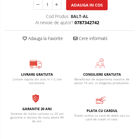
ADAUGA IN COS
Cod Produs:
8ALT-AL
Ai nevoie de ajutor?
0787342742
Adauga la Favorite
Cere informatii
LIVRARE GRATUITA
CONSILIERE GRATUITA
Livrare rapida din stoc in 1-2 zile
Beneficiezi de experienta noastra de
lucratoare.
peste 16 ani, in alegerea produselor.
GARANTIE 20 ANI
PLATA CU CARDUL
Sisteme de inalta calitate cu 20 ani
Puteti achita cu card de debit sau cu
garantie si durata de viata peste 80
card de credit in rate.
de ani.