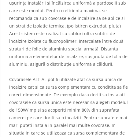
ușurința instalării și încălzirea uniformă a pardoselii sub
care este montat. Pentru o eficienta maxima, se
recomanda ca sub covorasele de incalzire sa se aplice si
un strat de izolatie termica. (polistiren extrudat, pluta)
Acest sistem este realizat cu cabluri ultra subtiri de
încălzire izolate cu fluoropolimer, intercalate între două
straturi de folie de aluminiu special armată. Distanța
uniformă a elementelor de încălzire, susținută de folia de
aluminiu, asigură o distribuție uniformă a căldurii.
Covorasele ALT-AL pot fi utilizate atat ca sursa unica de
incalzire cat si ca sursa complementara cu conditita sa fie
corect dimensionate. De exemplu daca doriti sa instalati
covorasele ca sursa unica este necesar sa alegeti modelul
de 150W/ mp si sa acoperiti minim 80% din suprafata
camerei pe care doriti sa o incalziti. Pentru suprafete mai
mari puteti instala in paralel mai multe covorase. In
situatia in care se utilizeaza ca sursa complementara de