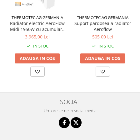
THERMOTEC.AG GERMANIA
THERMOTEC.AG GERMANIA
Suport pardoseala radiator
Radiator electric AeroFlow
Aeroflow
Midi 1950W cu acumulare
de caldura pentru camere
505,00 Lei
3.965,00 Lei
15-30 mp
IN STOC
IN STOC
ADAUGA IN COS
ADAUGA IN COS
SOCIAL
Urmareste-ne in social media