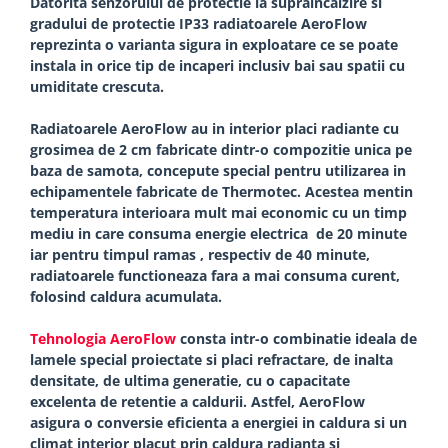
Datorita senzorului de protectie la supraincalzire si
gradului de protectie IP33 radiatoarele AeroFlow
reprezinta o varianta sigura in exploatare ce se poate
instala in orice tip de incaperi inclusiv bai sau spatii cu
umiditate crescuta.
Radiatoarele AeroFlow au in interior placi radiante cu
grosimea de 2 cm fabricate dintr-o compozitie unica pe
baza de samota, concepute special pentru utilizarea in
echipamentele fabricate de Thermotec. Acestea mentin
temperatura interioara mult mai economic cu un timp
mediu in care consuma energie electrica de 20 minute
iar pentru timpul ramas , respectiv de 40 minute,
radiatoarele functioneaza fara a mai consuma curent,
folosind caldura acumulata.
Tehnologia AeroFlow
consta intr-o combinatie ideala de
lamele special proiectate si placi refractare, de inalta
densitate, de ultima generatie, cu o capacitate
excelenta de retentie a caldurii. Astfel, AeroFlow
asigura o conversie eficienta a energiei in caldura si un
climat interior placut prin caldura radianta si