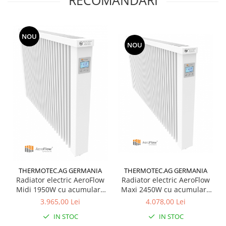
RECOMANDARI
NOU
NOU
THERMOTEC.AG GERMANIA
THERMOTEC.AG GERMANIA
Radiator electric AeroFlow
Radiator electric AeroFlow
Midi 1950W cu acumulare
Maxi 2450W cu acumulare
de caldura pentru camere
de caldura pentru camere
3.965,00 Lei
4.078,00 Lei
15-30 mp
25-40 mp
IN STOC
IN STOC