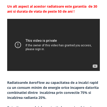
Un alt aspect al acestor radiatoare este garantia de 30
ani si durata de viata de peste 50 de ani !
Radiatoarele AeroFlow au capacitatea de a incalzi rapid
cu un consum minim de energie orice incapere datorita
combinatiei dintre incalzirea prin convectie 75% si
incalzirea radianta 25%.