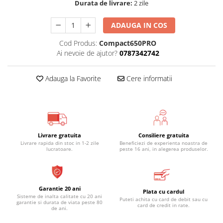
Durata de livrare:
2 zile
ADAUGA IN COS
Cod Produs:
Compact650PRO
Ai nevoie de ajutor?
0787342742
Adauga la Favorite
Cere informatii
Livrare gratuita
Consiliere gratuita
Livrare rapida din stoc in 1-2 zile
Beneficiezi de experienta noastra de
lucratoare.
peste 16 ani, in alegerea produselor.
Garantie 20 ani
Plata cu cardul
Sisteme de inalta calitate cu 20 ani
Puteti achita cu card de debit sau cu
garantie si durata de viata peste 80
card de credit in rate.
de ani.