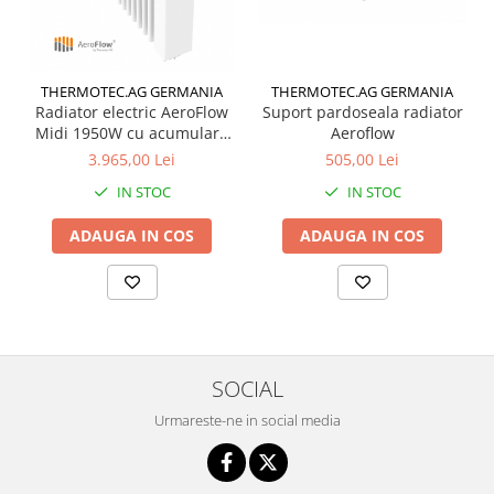
THERMOTEC.AG GERMANIA
THERMOTEC.AG GERMANIA
Suport pardoseala radiator
Radiator electric AeroFlow
Aeroflow
Midi 1950W cu acumulare
de caldura pentru camere
505,00 Lei
3.965,00 Lei
15-30 mp
IN STOC
IN STOC
ADAUGA IN COS
ADAUGA IN COS
SOCIAL
Urmareste-ne in social media