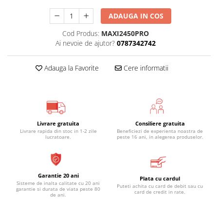
ADAUGA IN COS
Cod Produs:
MAXI2450PRO
Ai nevoie de ajutor?
0787342742
Adauga la Favorite
Cere informatii
Livrare gratuita
Consiliere gratuita
Livrare rapida din stoc in 1-2 zile
Beneficiezi de experienta noastra de
lucratoare.
peste 16 ani, in alegerea produselor.
Garantie 20 ani
Plata cu cardul
Sisteme de inalta calitate cu 20 ani
Puteti achita cu card de debit sau cu
garantie si durata de viata peste 80
card de credit in rate.
de ani.