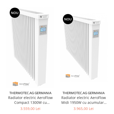
NOU
NOU
THERMOTEC.AG GERMANIA
THERMOTEC.AG GERMANIA
Radiator electric AeroFlow
Radiator electric AeroFlow
Compact 1300W cu
Midi 1950W cu acumulare
acumulare de caldura
de caldura pentru camere
3.559,00 Lei
3.965,00 Lei
pentru camere 10-20 mp
15-30 mp