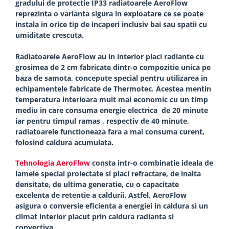
gradului de protectie IP33 radiatoarele AeroFlow
reprezinta o varianta sigura in exploatare ce se poate
instala in orice tip de incaperi inclusiv bai sau spatii cu
umiditate crescuta.
Radiatoarele AeroFlow au in interior placi radiante cu
grosimea de 2 cm fabricate dintr-o compozitie unica pe
baza de samota, concepute special pentru utilizarea in
echipamentele fabricate de Thermotec. Acestea mentin
temperatura interioara mult mai economic cu un timp
mediu in care consuma energie electrica de 20 minute
iar pentru timpul ramas , respectiv de 40 minute,
radiatoarele functioneaza fara a mai consuma curent,
folosind caldura acumulata.
Tehnologia AeroFlow
consta intr-o combinatie ideala de
lamele special proiectate si placi refractare, de inalta
densitate, de ultima generatie, cu o capacitate
excelenta de retentie a caldurii. Astfel, AeroFlow
asigura o conversie eficienta a energiei in caldura si un
climat interior placut prin caldura radianta si
convectiva.