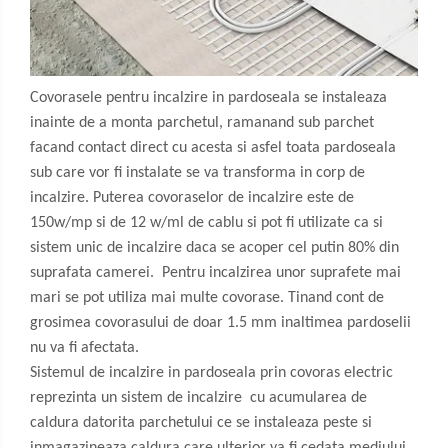
Covorasele pentru incalzire in pardoseala se instaleaza
inainte de a monta parchetul, ramanand sub parchet
facand contact direct cu acesta si asfel toata pardoseala
sub care vor fi instalate se va transforma in corp de
incalzire. Puterea covoraselor de incalzire este de
150w/mp si de 12 w/ml de cablu si pot fi utilizate ca si
sistem unic de incalzire daca se acoper cel putin 80% din
suprafata camerei. Pentru incalzirea unor suprafete mai
mari se pot utiliza mai multe covorase. Tinand cont de
grosimea covorasului de doar 1.5 mm inaltimea pardoselii
nu va fi afectata.
Sistemul de incalzire in pardoseala prin covoras electric
reprezinta un sistem de incalzire cu acumularea de
caldura datorita parchetului ce se instaleaza peste si