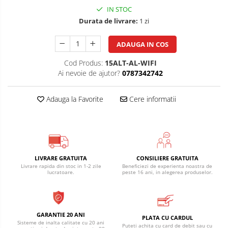
IN STOC
Durata de livrare:
1 zi
ADAUGA IN COS
Cod Produs:
15ALT-AL-WIFI
Ai nevoie de ajutor?
0787342742
Adauga la Favorite
Cere informatii
LIVRARE GRATUITA
CONSILIERE GRATUITA
Livrare rapida din stoc in 1-2 zile
Beneficiezi de experienta noastra de
lucratoare.
peste 16 ani, in alegerea produselor.
GARANTIE 20 ANI
PLATA CU CARDUL
Sisteme de inalta calitate cu 20 ani
Puteti achita cu card de debit sau cu