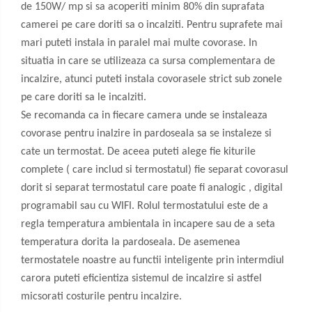
de 150W/ mp si sa acoperiti minim 80% din suprafata
camerei pe care doriti sa o incalziti. Pentru suprafete mai
mari puteti instala in paralel mai multe covorase. In
situatia in care se utilizeaza ca sursa complementara de
incalzire, atunci puteti instala covorasele strict sub zonele
pe care doriti sa le incalziti.
Se recomanda ca in fiecare camera unde se instaleaza
covorase pentru inalzire in pardoseala sa se instaleze si
cate un termostat. De aceea puteti alege fie kiturile
complete ( care includ si termostatul) fie separat covorasul
dorit si separat termostatul care poate fi analogic , digital
programabil sau cu WIFI. Rolul termostatului este de a
regla temperatura ambientala in incapere sau de a seta
temperatura dorita la pardoseala. De asemenea
termostatele noastre au functii inteligente prin intermdiul
carora puteti eficientiza sistemul de incalzire si astfel
micsorati costurile pentru incalzire.