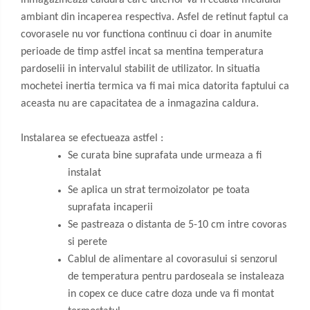
inmagazineaza caldura care ulterior va fi cedata mediului
ambiant din incaperea respectiva. Asfel de retinut faptul ca
covorasele nu vor functiona continuu ci doar in anumite
perioade de timp astfel incat sa mentina temperatura
pardoselii in intervalul stabilit de utilizator. In situatia
mochetei inertia termica va fi mai mica datorita faptului ca
aceasta nu are capacitatea de a inmagazina caldura.
Instalarea se efectueaza astfel :
Se curata bine suprafata unde urmeaza a fi
instalat
Se aplica un strat termoizolator pe toata
suprafata incaperii
Se pastreaza o distanta de 5-10 cm intre covoras
si perete
Cablul de alimentare al covorasului si senzorul
de temperatura pentru pardoseala se instaleaza
in copex ce duce catre doza unde va fi montat