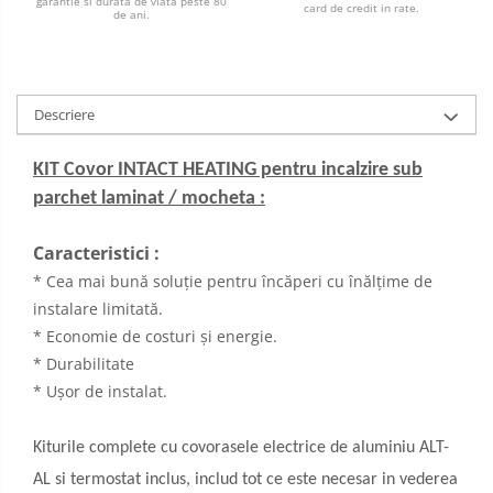
garantie si durata de viata peste 80
card de credit in rate.
de ani.
Descriere
KIT Covor INTACT HEATING pentru incalzire sub
parchet laminat / mocheta :
Caracteristici :
* Cea mai bună soluție pentru încăperi cu înălțime de
instalare limitată.
* Economie de costuri și energie.
* Durabilitate
* Ușor de instalat.
Kiturile complete cu covorasele electrice de aluminiu ALT-
AL
si termostat inclus, includ tot ce este necesar in vederea