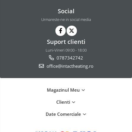
Social
Urmareste-ne in social media
Suport clienti
Luni-Vineri 09:00 - 18:00
0787342742
office@intactheating.ro
Magazinul Meu
Clienti
Date Comerciale