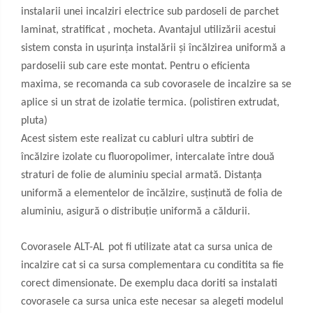
instalarii unei incalziri electrice sub pardoseli de parchet
laminat, stratificat , mocheta. Avantajul utilizării acestui
sistem consta in ușurința instalării și încălzirea uniformă a
pardoselii sub care este montat. Pentru o eficienta
maxima, se recomanda ca sub covorasele de incalzire sa se
aplice si un strat de izolatie termica. (polistiren extrudat,
pluta)
Acest sistem este realizat cu cabluri ultra subtiri de
încălzire izolate cu fluoropolimer, intercalate între două
straturi de folie de aluminiu special armată. Distanța
uniformă a elementelor de încălzire, susținută de folia de
aluminiu, asigură o distribuție uniformă a căldurii.
Covorasele ALT-AL
pot fi utilizate atat ca sursa unica de
incalzire cat si ca sursa complementara cu conditita sa fie
corect dimensionate. De exemplu daca doriti sa instalati
covorasele ca sursa unica este necesar sa alegeti modelul