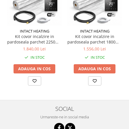
INTACT HEATING
INTACT HEATING
Kit covor incalzire in
Kit covor incalzire in
pardoseala parchet 2250W -
pardoseala parchet 1800W -
15.0m2 cu termostat
12.0m2 cu termostat
1.840,00 Lei
1.556,00 Lei
programabil WiFi
programabil WiFi
IN STOC
IN STOC
ADAUGA IN COS
ADAUGA IN COS
SOCIAL
Urmareste-ne in social media