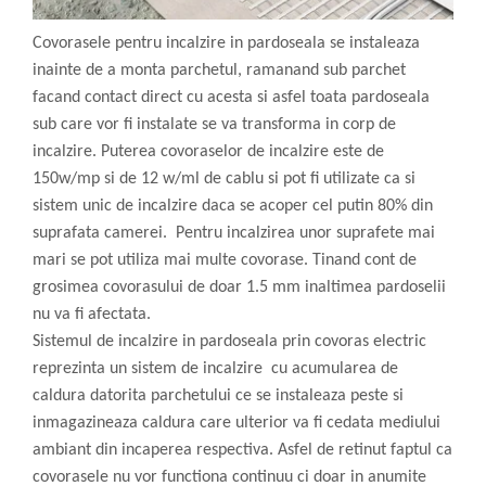
Covorasele pentru incalzire in pardoseala se instaleaza
inainte de a monta parchetul, ramanand sub parchet
facand contact direct cu acesta si asfel toata pardoseala
sub care vor fi instalate se va transforma in corp de
incalzire. Puterea covoraselor de incalzire este de
150w/mp si de 12 w/ml de cablu si pot fi utilizate ca si
sistem unic de incalzire daca se acoper cel putin 80% din
suprafata camerei. Pentru incalzirea unor suprafete mai
mari se pot utiliza mai multe covorase. Tinand cont de
grosimea covorasului de doar 1.5 mm inaltimea pardoselii
nu va fi afectata.
Sistemul de incalzire in pardoseala prin covoras electric
reprezinta un sistem de incalzire cu acumularea de
caldura datorita parchetului ce se instaleaza peste si
inmagazineaza caldura care ulterior va fi cedata mediului
ambiant din incaperea respectiva. Asfel de retinut faptul ca
covorasele nu vor functiona continuu ci doar in anumite