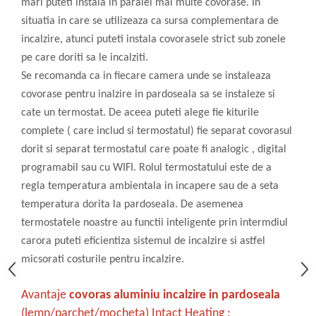
mari puteti instala in paralel mai multe covorase. In
situatia in care se utilizeaza ca sursa complementara de
incalzire, atunci puteti instala covorasele strict sub zonele
pe care doriti sa le incalziti.
Se recomanda ca in fiecare camera unde se instaleaza
covorase pentru inalzire in pardoseala sa se instaleze si
cate un termostat. De aceea puteti alege fie kiturile
complete ( care includ si termostatul) fie separat covorasul
dorit si separat termostatul care poate fi analogic , digital
programabil sau cu WIFI. Rolul termostatului este de a
regla temperatura ambientala in incapere sau de a seta
temperatura dorita la pardoseala. De asemenea
termostatele noastre au functii inteligente prin intermdiul
carora puteti eficientiza sistemul de incalzire si astfel
micsorati costurile pentru incalzire.
Avantaje
covoras aluminiu incalzire in pardoseala
(lemn/parchet/mocheta) Intact Heating :