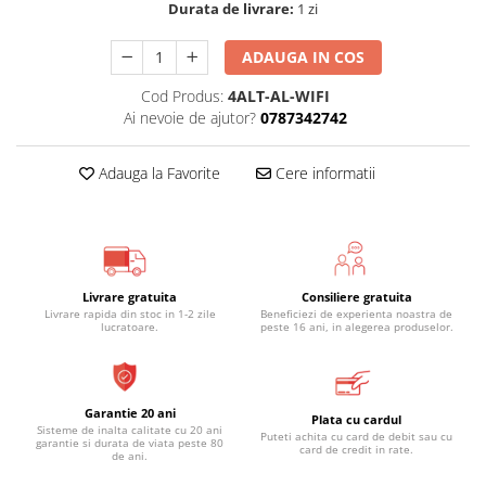
Durata de livrare:
1 zi
ADAUGA IN COS
Cod Produs:
4ALT-AL-WIFI
Ai nevoie de ajutor?
0787342742
Adauga la Favorite
Cere informatii
Livrare gratuita
Consiliere gratuita
Livrare rapida din stoc in 1-2 zile
Beneficiezi de experienta noastra de
lucratoare.
peste 16 ani, in alegerea produselor.
Garantie 20 ani
Plata cu cardul
Sisteme de inalta calitate cu 20 ani
Puteti achita cu card de debit sau cu
garantie si durata de viata peste 80
card de credit in rate.
de ani.