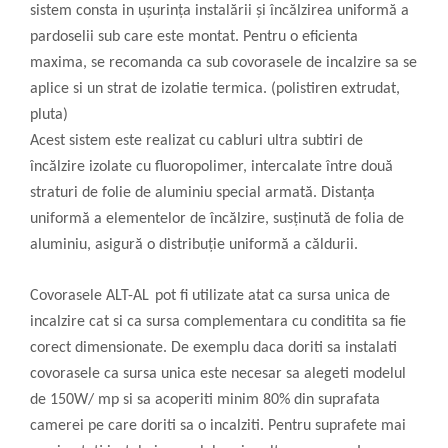
sistem consta in ușurința instalării și încălzirea uniformă a
pardoselii sub care este montat. Pentru o eficienta
maxima, se recomanda ca sub covorasele de incalzire sa se
aplice si un strat de izolatie termica. (polistiren extrudat,
pluta)
Acest sistem este realizat cu cabluri ultra subtiri de
încălzire izolate cu fluoropolimer, intercalate între două
straturi de folie de aluminiu special armată. Distanța
uniformă a elementelor de încălzire, susținută de folia de
aluminiu, asigură o distribuție uniformă a căldurii.
Covorasele ALT-AL
pot fi utilizate atat ca sursa unica de
incalzire cat si ca sursa complementara cu conditita sa fie
corect dimensionate. De exemplu daca doriti sa instalati
covorasele ca sursa unica este necesar sa alegeti modelul
de 150W/ mp si sa acoperiti minim 80% din suprafata
camerei pe care doriti sa o incalziti. Pentru suprafete mai