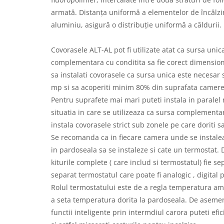
Radiatoare electrice cu acumulare
armată. Distanța uniformă a elementelor de încălzir
de caldura
aluminiu, asigură o distribuție uniformă a căldurii.
Panouri radiante infrarosu
Covorasele ALT-AL pot fi utilizate atat ca sursa unica
Kit complet incalzire in pardoseala
complementara cu conditita sa fie corect dimensio
cu apa
sa instalati covorasele ca sursa unica este necesar
mp si sa acoperiti minim 80% din suprafata camerei p
Pentru suprafete mai mari puteti instala in paralel
situatia in care se utilizeaza ca sursa complementar
instala covorasele strict sub zonele pe care doriti sa 
Se recomanda ca in fiecare camera unde se instalea
in pardoseala sa se instaleze si cate un termostat. 
kiturile complete ( care includ si termostatul) fie se
separat termostatul care poate fi analogic , digital
Rolul termostatului este de a regla temperatura am
a seta temperatura dorita la pardoseala. De aseme
functii inteligente prin intermdiul carora puteti efi