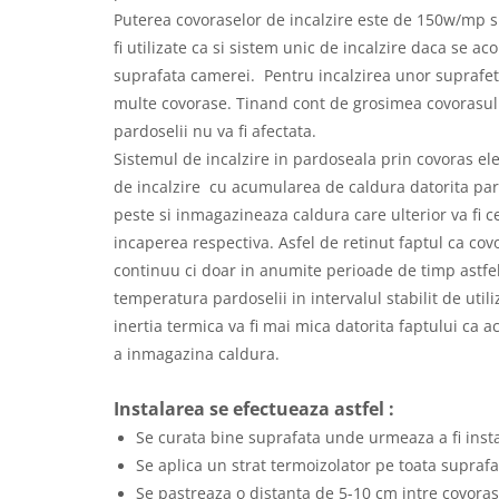
Puterea covoraselor de incalzire este de 150w/mp s
fi utilizate ca si sistem unic de incalzire daca se a
suprafata camerei. Pentru incalzirea unor suprafet
multe covorase. Tinand cont de grosimea covorasul
pardoselii nu va fi afectata.
Sistemul de incalzire in pardoseala prin covoras el
de incalzire cu acumularea de caldura datorita par
peste si inmagazineaza caldura care ulterior va fi 
incaperea respectiva. Asfel de retinut faptul ca cov
continuu ci doar in anumite perioade de timp astfe
temperatura pardoselii in intervalul stabilit de utili
inertia termica va fi mai mica datorita faptului ca 
a inmagazina caldura.
Instalarea se efectueaza astfel :
Se curata bine suprafata unde urmeaza a fi insta
Se aplica un strat termoizolator pe toata suprafa
Se pastreaza o distanta de 5-10 cm intre covoras