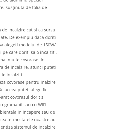
e, susținută de folia de
 de incalzire cat si ca sursa
nate. De exemplu daca doriti
 sa alegeti modelul de 150W/
e care doriti sa o incalziti.
 mai multe covorase. In
a de incalzire, atunci puteti
le incalziti.
za covorase pentru inalzire
De aceea puteti alege fie
parat covorasul dorit si
 programabil sau cu WIFI.
bientala in incapere sau de
nea termostatele noastre au
cientiza sistemul de incalzire