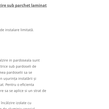
ire sub parchet laminat
e instalare limitată.
alzire in pardoseala sunt
ectrice sub pardoseli de
imea pardoselii sa se
n ușurința instalării și
at. Pentru o eficienta
e sa se aplice si un strat de
 încălzire izolate cu
ie de aluminiu special