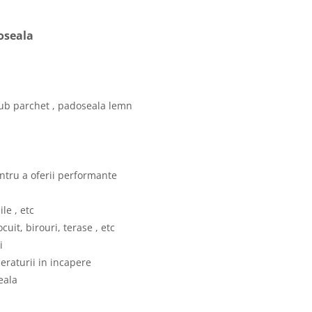
oseala
 sub parchet , padoseala lemn
entru a oferii performante
le , etc
cuit, birouri, terase , etc
i
raturii in incapere
seala