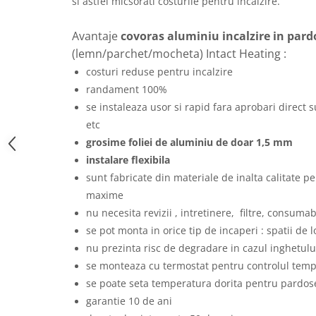
si astfel micsorati costurile pentru incalzire.
Avantaje
covoras aluminiu incalzire in pard
(lemn/parchet/mocheta) Intact Heating :
costuri reduse pentru incalzire
randament 100%
se instaleaza usor si rapid fara aprobari direct
etc
grosime foliei de aluminiu de doar 1,5 mm
instalare flexibila
sunt fabricate din materiale de inalta calitate p
maxime
nu necesita revizii , intretinere, filtre, consumabi
se pot monta in orice tip de incaperi : spatii de lo
nu prezinta risc de degradare in cazul inghetulu
se monteaza cu termostat pentru controlul tempe
se poate seta temperatura dorita pentru pardo
garantie 10 de ani