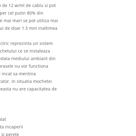
i de 12 w/ml de cablu si pot
coper cel putin 80% din
e mai mari se pot utiliza mai
ui de doar 1.5 mm inaltimea
ectric reprezinta un sistem
chetului ce se instaleaza
cedata mediului ambiant din
orasele nu vor functiona
l incat sa mentina
zator. In situatia mochetei
aceasta nu are capacitatea de
lat
ta incaperii
 si perete