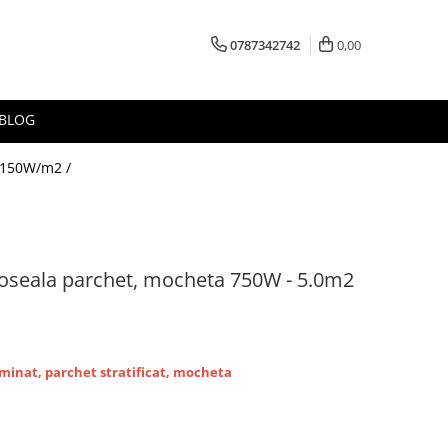
0787342742
0,00
BLOG
t 150W/m2 /
rdoseala parchet, mocheta 750W - 5.0m2
aminat, parchet stratificat, mocheta