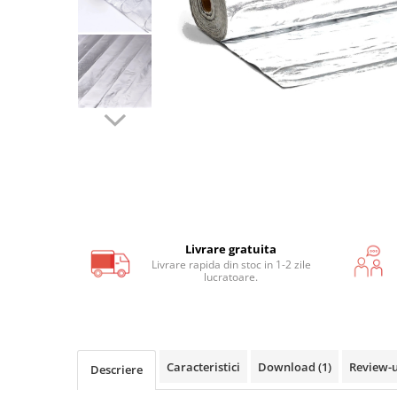
Covoras incalzire in pardoseala
lemn, parchet, mocheta
Covor incalzire in pardoseala
parchet, mocheta F-Mat 150W/m2
Covor incalzire in pardoseala
parchet, mocheta AluPro 150W/m2
Covoras incalzire UH PRO sub
covor, mocheta
Kituri incalzire electrica in
Livrare gratuita
pardoseala
Livrare rapida din stoc in 1-2 zile
Kit covor incalzire electrica sub
lucratoare.
gresie, piatra I-Mat 150W/mp
Kit covor incalzire electrica in
pardoseala parchet F-Mat
150W/mp
Kit covor incalzire electrica in
Caracteristici
Download (1)
Review-
Descriere
pardoseala parchet AluPro