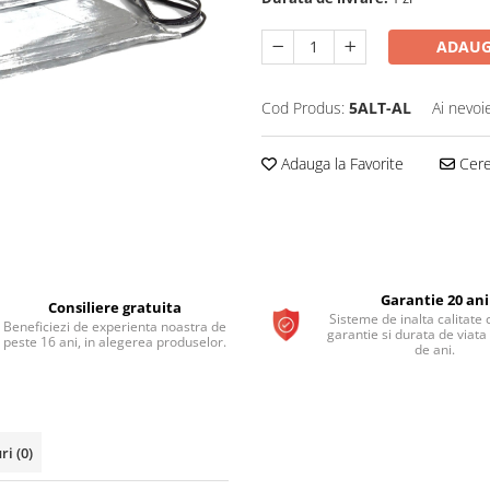
ADAUG
Cod Produs:
5ALT-AL
Ai nevoi
Adauga la Favorite
Cere 
Garantie 20 ani
Consiliere gratuita
Sisteme de inalta calitate 
Beneficiezi de experienta noastra de
garantie si durata de viata
peste 16 ani, in alegerea produselor.
de ani.
uri
(0)