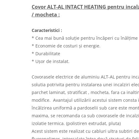
150W/mp
Kit cablu incalzire electrica
Covor ALT-AL INTACT HEATING pentru incalz
instalare in sapa EcoTwin-S
/ mocheta :
18W/ml
Degivrare exterioara
Caracteristici :
Cablu degivrare EcoFrost
* Cea mai bună soluție pentru încăperi cu înălțime d
exterior, alei, rampe 30W/ml
* Economie de costuri și energie.
Cablu degivrare EcoFrost
* Durabilitate
exterior 20W/ml
* Ușor de instalat.
Cablu degivrare EcoFrost
jgheaburi, burlane, acoperisuri
Covorasele electrice de aluminiu ALT-AL pentru inc
Automatizari, senzori si
solutia potrivita pentru instalarea unei incalziri el
accesorii
parchet laminat, stratificat , mocheta, fara ca inalt
modifice. Avantajul utilizării acestui sistem consta i
Degivrare tevi, conducte, kit anti-
încălzirea uniformă a pardoselii sub care este mont
inghet
maxima, se recomanda ca sub covorasele de incalzir
izolatie termica. (polistiren extrudat, pluta)
Termostate si accesorii
Acest sistem este realizat cu cabluri ultra subtiri de
fluoropolimer, intercalate între două straturi de fol