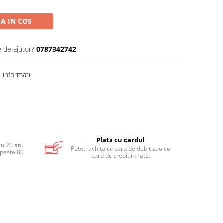
A IN COS
e de ajutor?
0787342742
informatii
Plata cu cardul
cu 20 ani
Puteti achita cu card de debit sau cu
 peste 80
card de credit in rate.