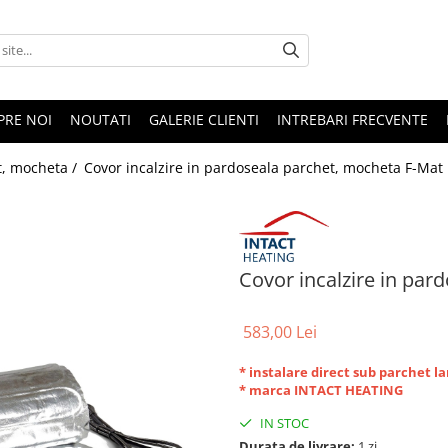
PRE NOI
NOUTATI
GALERIE CLIENTI
INTREBARI FRECVENTE
t, mocheta /
Covor incalzire in pardoseala parchet, mocheta F-Ma
Covor incalzire in pa
583,00 Lei
* instalare direct sub parchet l
* marca INTACT HEATING
IN STOC
Durata de livrare:
1 zi