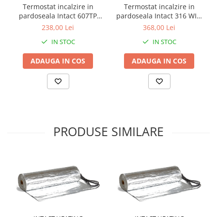
Termostat incalzire in
Termostat incalzire in
pardoseala Intact 607TP
pardoseala Intact 316 WIFI
16A/230V
16A/230V
238,00 Lei
368,00 Lei
IN STOC
IN STOC
ADAUGA IN COS
ADAUGA IN COS
PRODUSE SIMILARE