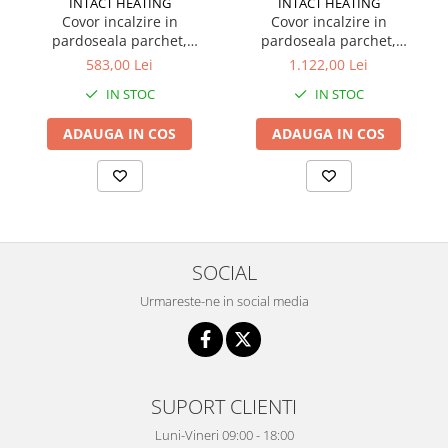
INTACT HEATING
INTACT HEATING
Covor incalzire in
Covor incalzire in
pardoseala parchet,
pardoseala parchet,
mocheta 750W - 5.0m2
mocheta 1500W - 10.0m2
583,00 Lei
1.122,00 Lei
IN STOC
IN STOC
ADAUGA IN COS
ADAUGA IN COS
SOCIAL
Urmareste-ne in social media
SUPORT CLIENTI
Luni-Vineri 09:00 - 18:00