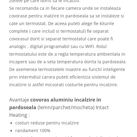
zonele pe care doriti sa le incalziti.
Se recomanda ca in fiecare camera unde se instaleaza
covorase pentru inalzire in pardoseala sa se instaleze si
cate un termostat. De aceea puteti alege fie kiturile
complete ( care includ si termostatul) fie separat
covorasul dorit si separat termostatul care poate fi
analogic , digital programabil sau cu WIFI. Rolul
termostatului este de a regla temperatura ambientala in
incapere sau de a seta temperatura dorita la pardoseala.
De asemenea termostatele noastre au functii inteligente
prin intermdiul carora puteti eficientiza sistemul de
incalzire si astfel micsorati costurile pentru incalzire.
Avantaje
covoras aluminiu incalzire in
pardoseala
(lemn/parchet/mocheta) Intact
Heating :
costuri reduse pentru incalzire
randament 100%