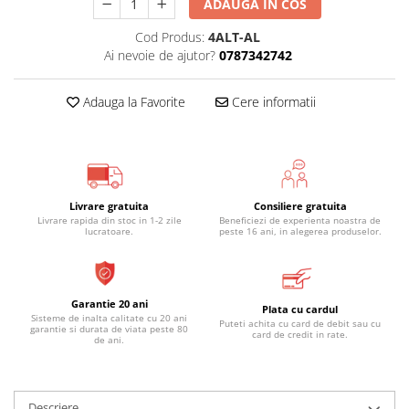
ADAUGA IN COS
Cod Produs:
4ALT-AL
Ai nevoie de ajutor?
0787342742
Adauga la Favorite
Cere informatii
Livrare gratuita
Consiliere gratuita
Livrare rapida din stoc in 1-2 zile
Beneficiezi de experienta noastra de
lucratoare.
peste 16 ani, in alegerea produselor.
Garantie 20 ani
Plata cu cardul
Sisteme de inalta calitate cu 20 ani
Puteti achita cu card de debit sau cu
garantie si durata de viata peste 80
card de credit in rate.
de ani.
Descriere