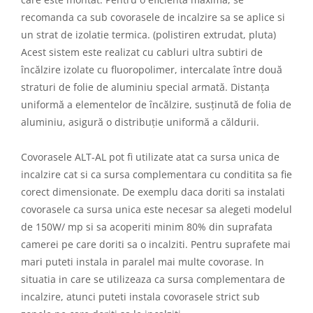
recomanda ca sub covorasele de incalzire sa se aplice si
un strat de izolatie termica. (polistiren extrudat, pluta)
Acest sistem este realizat cu cabluri ultra subtiri de
încălzire izolate cu fluoropolimer, intercalate între două
straturi de folie de aluminiu special armată. Distanța
uniformă a elementelor de încălzire, susținută de folia de
aluminiu, asigură o distribuție uniformă a căldurii.
Covorasele ALT-AL pot fi utilizate atat ca sursa unica de
incalzire cat si ca sursa complementara cu conditita sa fie
corect dimensionate. De exemplu daca doriti sa instalati
covorasele ca sursa unica este necesar sa alegeti modelul
de 150W/ mp si sa acoperiti minim 80% din suprafata
camerei pe care doriti sa o incalziti. Pentru suprafete mai
mari puteti instala in paralel mai multe covorase. In
situatia in care se utilizeaza ca sursa complementara de
incalzire, atunci puteti instala covorasele strict sub