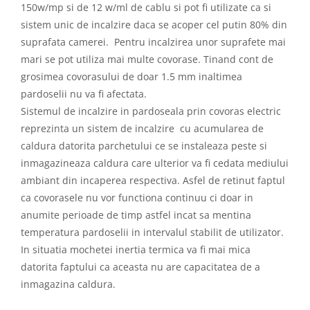
150w/mp si de 12 w/ml de cablu si pot fi utilizate ca si
sistem unic de incalzire daca se acoper cel putin 80% din
suprafata camerei. Pentru incalzirea unor suprafete mai
mari se pot utiliza mai multe covorase. Tinand cont de
grosimea covorasului de doar 1.5 mm inaltimea
pardoselii nu va fi afectata.
Sistemul de incalzire in pardoseala prin covoras electric
reprezinta un sistem de incalzire cu acumularea de
caldura datorita parchetului ce se instaleaza peste si
inmagazineaza caldura care ulterior va fi cedata mediului
ambiant din incaperea respectiva. Asfel de retinut faptul
ca covorasele nu vor functiona continuu ci doar in
anumite perioade de timp astfel incat sa mentina
temperatura pardoselii in intervalul stabilit de utilizator.
In situatia mochetei inertia termica va fi mai mica
datorita faptului ca aceasta nu are capacitatea de a
inmagazina caldura.