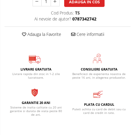
ADAUGA IN COS
Cod Produs:
TS
Ai nevoie de ajutor?
0787342742
Adauga la Favorite
Cere informatii
LIVRARE GRATUITA
CONSILIERE GRATUITA
Livrare rapida din stoc in 1-2 zile
Beneficiezi de experienta noastra de
lucratoare.
peste 16 ani, in alegerea produselor.
GARANTIE 20 ANI
PLATA CU CARDUL
Sisteme de inalta calitate cu 20 ani
Puteti achita cu card de debit sau cu
garantie si durata de viata peste 80
card de credit in rate.
de ani.