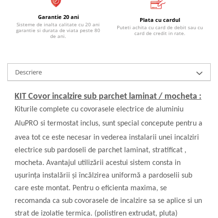
Panouri radiante infrarosu
Garantie 20 ani
Plata cu cardul
Sisteme de inalta calitate cu 20 ani
Puteti achita cu card de debit sau cu
Kit complet incalzire in pardoseala
garantie si durata de viata peste 80
card de credit in rate.
de ani.
cu apa
Descriere
KIT Covor incalzire sub parchet laminat / mocheta :
Kiturile complete cu covorasele electrice de aluminiu
AluPRO
si termostat inclus, sunt special concepute pentru a
avea tot ce este necesar in vederea instalarii unei incalziri
electrice sub pardoseli de parchet laminat, stratificat ,
mocheta. Avantajul utilizării acestui sistem consta in
ușurința instalării și încălzirea uniformă a pardoselii sub
care este montat. Pentru o eficienta maxima, se
recomanda ca sub covorasele de incalzire sa se aplice si un
strat de izolatie termica. (polistiren extrudat, pluta)