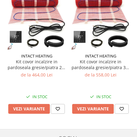
INTACT HEATING
INTACT HEATING
Kit covor incalzire in
Kit covor incalzire in
pardoseala gresie/piatra 2.0
pardoseala gresie/piatra 3.0
m2 - 300W cu termostat
m2 - 450W cu termostat
de la 464,00 Lei
de la 558,00 Lei
programabil T607 WiFi
programabil T607 WiFi
IN STOC
IN STOC
VEZI VARIANTE
VEZI VARIANTE