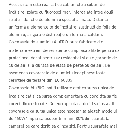
Acest sistem este realizat cu cabluri ultra subtiri de
încălzire izolate cu fluoropolimer, intercalate între două
straturi de folie de aluminiu special armată. Distanța
uniformă a elementelor de încălzire, susținută de folia de
aluminiu, asigură o distribuție uniformă a căldurii.
Covorasele de aluminiu
AluPRO
sunt fabricate din
materiale extrem de rezistente cu apliacabilitate pentru uz
profesional dar si pentru uz residential si au o garantie de
10 de ani si o durata de viata de peste 50 de ani.
De
asemenea covorasele de aluminiu indeplinesc toate
cerintele de testare din IEC 60335.
Covorasele
AluPRO
pot fi utilizate atat ca sursa unica de
incalzire cat si ca sursa complementara cu conditita sa fie
corect dimensionate. De exemplu daca doriti sa instalati
covorasele ca sursa unica este necesar sa alegeti modelul
de 150W/ mp si sa acoperiti minim 80% din suprafata
camerei pe care doriti sa o incalziti. Pentru suprafete mai