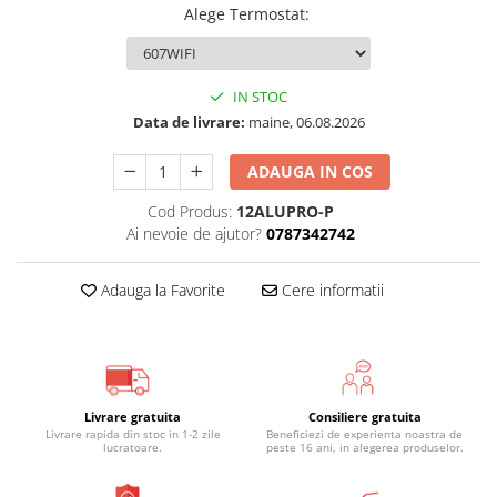
150W/mp
Alege Termostat
:
Kit cablu incalzire electrica
instalare in sapa EcoTwin-S
18W/ml
Degivrare exterioara
IN STOC
Data de livrare:
maine, 06.08.2026
Cablu degivrare EcoFrost
exterior, alei, rampe
ADAUGA IN COS
Cablu degivrare EcoFrost
jgheaburi, burlane, acoperisuri
Cod Produs:
12ALUPRO-P
Ai nevoie de ajutor?
0787342742
Automatizari, senzori si
accesorii
Adauga la Favorite
Cere informatii
Degivrare tevi, conducte, kit anti-
inghet
Termostate si accesorii
Livrare gratuita
Consiliere gratuita
Livrare rapida din stoc in 1-2 zile
Beneficiezi de experienta noastra de
Radiatoare electrice cu acumulare
lucratoare.
peste 16 ani, in alegerea produselor.
de caldura