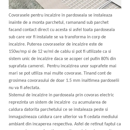
Covorasele pentru incalzire in pardoseala se instaleaza
inainte de a monta parchetul, ramanand sub parchet
facand contact direct cu acesta si asfel toata pardoseala
sub care vor fi instalate se va transforma in corp de
incalzire. Puterea covoraselor de incalzire este de
150w/mp si de 12 w/ml de cablu si pot fi utilizate ca si
sistem unic de incalzire daca se acoper cel putin 80% din
suprafata camerei. Pentru incalzirea unor suprafete mai
mari se pot utiliza mai multe covorase. Tinand cont de
grosimea covorasului de doar 1.5 mm inaltimea pardoselii
nu va fi afectata.
Sistemul de incalzire in pardoseala prin covoras electric
reprezinta un sistem de incalzire cu acumularea de
caldura datorita parchetului ce se instaleaza peste si
inmagazineaza caldura care ulterior va fi cedata mediului
ambiant din incaperea respectiva. Asfel de retinut faptul ca