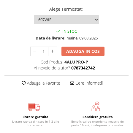
Alege Termostat
:
IN STOC
Data de livrare:
maine, 09.08.2026
ADAUGA IN COS
Cod Produs:
4ALUPRO-P
Ai nevoie de ajutor?
0787342742
Adauga la Favorite
Cere informatii
Livrare gratuita
Consiliere gratuita
Livrare rapida din stoc in 1-2 zile
Beneficiezi de experienta noastra de
lucratoare.
peste 16 ani, in alegerea produselor.