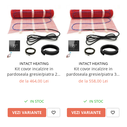
INTACT HEATING
INTACT HEATING
Kit covor incalzire in
Kit covor incalzire in
pardoseala gresie/piatra 2.0
pardoseala gresie/piatra 3.0
m2 - 300W cu termostat
m2 - 450W cu termostat
de la 464,00 Lei
de la 558,00 Lei
programabil T607 WiFi
programabil T607 WiFi
IN STOC
IN STOC
VEZI VARIANTE
VEZI VARIANTE