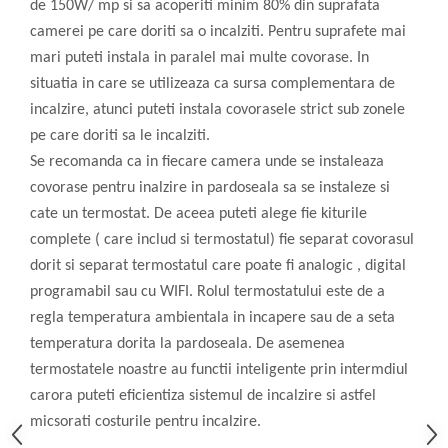
de 150W/ mp si sa acoperiti minim 80% din suprafata
camerei pe care doriti sa o incalziti. Pentru suprafete mai
mari puteti instala in paralel mai multe covorase. In
situatia in care se utilizeaza ca sursa complementara de
incalzire, atunci puteti instala covorasele strict sub zonele
pe care doriti sa le incalziti.
Se recomanda ca in fiecare camera unde se instaleaza
covorase pentru inalzire in pardoseala sa se instaleze si
cate un termostat. De aceea puteti alege fie kiturile
complete ( care includ si termostatul) fie separat covorasul
dorit si separat termostatul care poate fi analogic , digital
programabil sau cu WIFI. Rolul termostatului este de a
regla temperatura ambientala in incapere sau de a seta
temperatura dorita la pardoseala. De asemenea
termostatele noastre au functii inteligente prin intermdiul
carora puteti eficientiza sistemul de incalzire si astfel
micsorati costurile pentru incalzire.