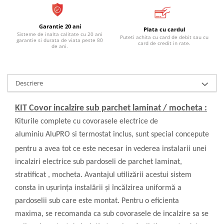
Garantie 20 ani
Plata cu cardul
Sisteme de inalta calitate cu 20 ani
Puteti achita cu card de debit sau cu
garantie si durata de viata peste 80
card de credit in rate.
de ani.
Descriere
KIT Covor incalzire sub parchet laminat / mocheta :
Kiturile complete cu covorasele electrice de
aluminiu
AluPRO
si termostat inclus, sunt special concepute
pentru a avea tot ce este necesar in vederea instalarii unei
incalziri electrice sub pardoseli de parchet laminat,
stratificat , mocheta. Avantajul utilizării acestui sistem
consta in ușurința instalării și încălzirea uniformă a
pardoselii sub care este montat. Pentru o eficienta
maxima, se recomanda ca sub covorasele de incalzire sa se