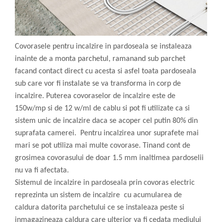
Covorasele pentru incalzire in pardoseala se instaleaza
inainte de a monta parchetul, ramanand sub parchet
facand contact direct cu acesta si asfel toata pardoseala
sub care vor fi instalate se va transforma in corp de
incalzire. Puterea covoraselor de incalzire este de
150w/mp si de 12 w/ml de cablu si pot fi utilizate ca si
sistem unic de incalzire daca se acoper cel putin 80% din
suprafata camerei. Pentru incalzirea unor suprafete mai
mari se pot utiliza mai multe covorase. Tinand cont de
grosimea covorasului de doar 1.5 mm inaltimea pardoselii
nu va fi afectata.
Sistemul de incalzire in pardoseala prin covoras electric
reprezinta un sistem de incalzire cu acumularea de
caldura datorita parchetului ce se instaleaza peste si
inmagazineaza caldura care ulterior va fi cedata mediului