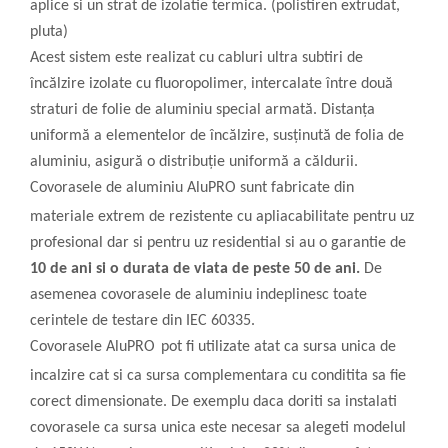
aplice si un strat de izolatie termica. (polistiren extrudat,
pluta)
Acest sistem este realizat cu cabluri ultra subtiri de
încălzire izolate cu fluoropolimer, intercalate între două
straturi de folie de aluminiu special armată. Distanța
uniformă a elementelor de încălzire, susținută de folia de
aluminiu, asigură o distribuție uniformă a căldurii.
Covorasele de aluminiu
AluPRO
sunt fabricate din
materiale extrem de rezistente cu apliacabilitate pentru uz
profesional dar si pentru uz residential si au o garantie de
10 de ani si o durata de viata de peste 50 de ani.
De
asemenea covorasele de aluminiu indeplinesc toate
cerintele de testare din IEC 60335.
Covorasele
AluPRO
pot fi utilizate atat ca sursa unica de
incalzire cat si ca sursa complementara cu conditita sa fie
corect dimensionate. De exemplu daca doriti sa instalati
covorasele ca sursa unica este necesar sa alegeti modelul