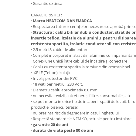
Radiatoare electrice cu acumulare
· Garantie extinsa
de caldura
CARACTERISTICI :
·
Marca HEATCOM DANEMARCA
Panouri radiante infrarosu
· Respectarea tuturor cerințelor necesare se aprobă prin c
·
Structura : cablu bifilar dublu conductor, strat de p
Kit complet incalzire in pardoseala
insertie teflon, izolatie de aluminiu pentru disiparea
cu apa
rezistenta sportita, izolatie conductor silicon reziste
· 2.5 metri 3-cablu de alimentare
· Complet încorporat în strat din aluminiu cu împământare
· Conexiune unică între cablul de încălzire şi conectare
· Cablu cu rezistenta sporita la torsiune din crom/nichel
· XPLE (Teflon) izolaţie
· Inveliş protector din PVC
· 18 waţi per metru , 230 Volt.
· Diametru cablu aproximativ 6.0 mm.
· nu necesita revizii , intretinere, filtre, consumabile , etc
· se pot monta in orice tip de incaperi : spatii de locuit, biro
productie, biserici, terase;
· nu prezinta risc de degradare in cazul inghetului
· Respectă standardele NEMKO, actuale pentru instalare
·
garantie 20 de ani
·
durata de viata peste 80 de ani