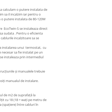
sa calculam o putere instalata de
m sa il incalzim iar pentru o
 o putere instalata de 80-120W
ire EcoTwin-S se instaleaza direct
sa sudata . Pentru o eficienta
ablurile incalzitoare sa se
a instalarea unui termostat, cu
necesar sa fie instalat pe un
se instaleaza prin intermediul
strucțiunile și manualele trebuie
osiți manualul de instalare.
rul de m2 de suprafață la
ulțit cu 18 (18 = wați pe metru de
 (spațiere) între cabluri în