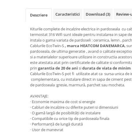
150W/mp
Kit cablu incalzire electrica
instalare in sapa EcoTwin-S
Caracteristici
Download (3)
Review-
Descriere
18W/ml
Degivrare exterioara
Kiturile complete de incalzire electrica in pardoseala cu cab
Cablu degivrare EcoFrost
termostat 316 Wifi sunt ideale pentru instalarea in sape d
exterior, alei, rampe 30W/ml
instala o gama variata de pardoseli : ceramica, lemn , parc
Cablurile EcoTwin-S
, marca HEATCOM DANEMARCA
, su
Cablu degivrare EcoFrost
pardoseala, de ultima generatie , avand o calitate exceptio
exterior 20W/ml
si a materialelor superioare utilizare in constructia acesto
este atestata atat prin certificatele de calitate si conformi
Cablu degivrare EcoFrost
prin
garantia de 20 de ani
si
durata de viata de minim 
jgheaburi, burlane, acoperisuri
Cablurile EcoTwin-S pot fi utilizate atat ca sursa unica de in
Automatizari, senzori si
complementara, cu instalare direct in sapa de ciment pest
accesorii
de pardoseala :gresie, marmură, parchet sau mocheta.
AVANTAJE:
Degivrare tevi, conducte, kit anti-
· Economie maxima de cost si energie
inghet
· Cabluri de incalzire cu diferite puteri si dimensiuni
· O gamă largă de posibilități de instalare
· Compatibile cu orice tip de pardoseala finala
Termostate si accesorii
· Performanță de lungă durată
· Usor de manevrat