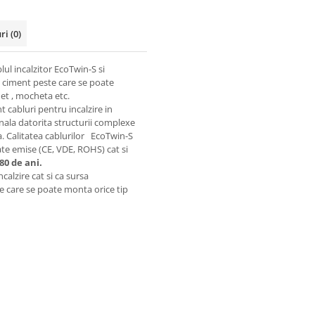
uri
(0)
lul incalzitor EcoTwin-S si
e ciment peste care se poate
het , mocheta etc.
nt cabluri pentru incalzire in
nala datorita structurii complexe
ra. Calitatea cablurilor EcoTwin-S
tate emise (CE, VDE, ROHS) cat si
80 de ani.
calzire cat si ca sursa
e care se poate monta orice tip