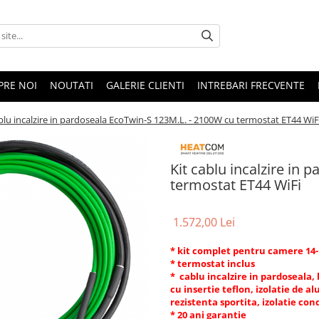
PRE NOI
NOUTATI
GALERIE CLIENTI
INTREBARI FRECVENTE
ablu incalzire in pardoseala EcoTwin-S 123M.L. - 2100W cu termostat ET44 WiF
Kit cablu incalzire in
termostat ET44 WiFi
1.572,00 Lei
* kit complet pentru camere 14
* termostat inclus
* cablu incalzire in pardoseala,
cu insertie teflon, izolatie de a
rezistenta sportita, izolatie con
* 20 ani garantie