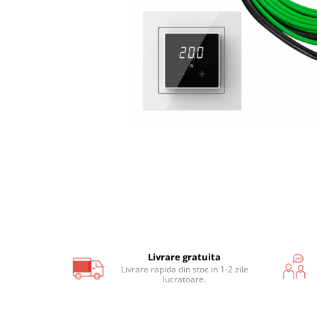
Covoras incalzire in pardoseala
lemn, parchet, mocheta
Covor incalzire in pardoseala
parchet, mocheta F-Mat 150W/m2
Covor incalzire in pardoseala
parchet, mocheta AluPro 150W/m2
Covoras incalzire UH PRO sub
covor, mocheta
Kituri incalzire electrica in
pardoseala
Kit covor incalzire electrica sub
gresie, piatra I-Mat 150W/mp
Kit covor incalzire electrica in
Livrare gratuita
Livrare rapida din stoc in 1-2 zile
pardoseala parchet F-Mat
lucratoare.
150W/mp
Kit covor incalzire electrica in
pardoseala parchet AluPro