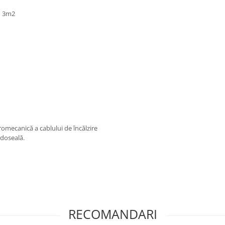
iu 3m2
romecanică a cablului de încălzire
rdoseală.
RECOMANDARI