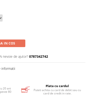
A IN COS
Ai nevoie de ajutor?
0787342742
informatii
Plata cu cardul
cu 20 ani
Puteti achita cu card de debit sau cu
 peste 80
card de credit in rate.