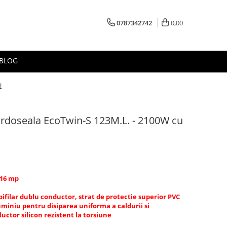
0787342742
0,00
BLOG
i
 pardoseala EcoTwin-S 123M.L. - 2100W cu
-16 mp
 bifilar dublu conductor, strat de protectie superior PVC
luminiu pentru disiparea uniforma a caldurii si
ductor silicon rezistent la torsiune