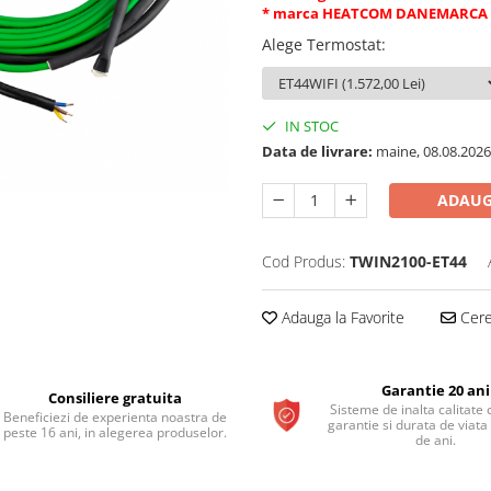
* marca HEATCOM DANEMARCA
Alege Termostat
:
IN STOC
Data de livrare:
maine, 08.08.2026
ADAUG
Cod Produs:
TWIN2100-ET44
Adauga la Favorite
Cere 
Garantie 20 ani
Consiliere gratuita
Sisteme de inalta calitate 
Beneficiezi de experienta noastra de
garantie si durata de viata
peste 16 ani, in alegerea produselor.
de ani.