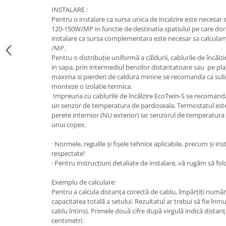
INSTALARE :
Pentru o instalare ca sursa unica de incalzire este necesar 
120-150W/MP in functie de destinatia spatiului pe care dori
instalare ca sursa complementara este necesar sa calculam
/MP.
Pentru o distribuție uniformă a căldurii, cablurile de încălz
in sapa, prin intermediul benzilor distantatoare sau pe pla
maxima si pierderi de caldura minine se recomanda ca sub c
monteze o izolatie termica.
Impreuna cu cablurile de încălzire EcoTwin-S se recomand
un senzor de temperatura de pardoseala. Termostatul este 
perete internior (NU exterior) iar senzorul de temperatura 
unui copex.
· Normele, regulile și fișele tehnice aplicabile, precum și in
respectate!
· Pentru instrucțiuni detaliate de instalare, vă rugăm să fol
Exemplu de calculare:
Pentru a calcula distanța corectă de cablu, împărțiți numă
capacitatea totală a setului. Rezultatul ar trebui să fie înm
cablu întins). Primele două cifre după virgulă indică distanța
centimetri.