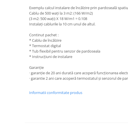
Exemplu calcul instalare de încălzire prin pardoseală spat
Cablu de 500 waţi la 3 m2: (166 W/m2)
(3 m2: 500 wați) X 18 W/m1 = 0.108
Instalaţi cablurile la 10 cm unul de altul.
Continut pachet :
* Cablu de încălzire
* Termostat digital
* Tub flexibil pentru senzor de pardoseala
* Instrucțiuni de instalare
Garanţie
· garanție de 20 ani durată care acoperă funcționarea elect
· garantie 2 ani care acoperă termostatul și senzorul de pa
Informatii conformitate produs