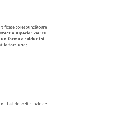
ertificate corespunzătoare
rotectie superior PVC cu
 uniforma a caldurii si
nt la torsiune;
uri, bai, depozite , hale de