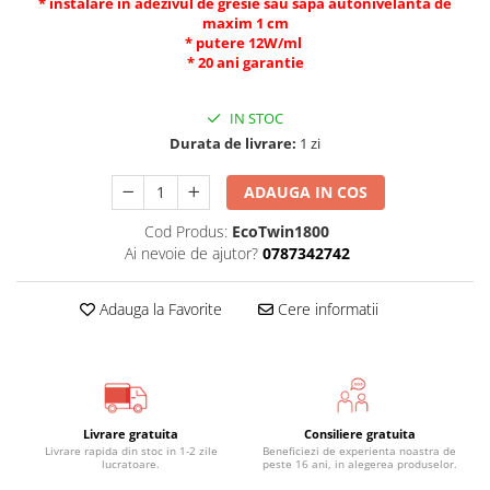
* instalare in adezivul de gresie sau sapa autonivelanta de
maxim 1 cm
* putere 12W/ml
* 20 ani garantie
IN STOC
Durata de livrare:
1 zi
ADAUGA IN COS
Cod Produs:
EcoTwin1800
Ai nevoie de ajutor?
0787342742
Adauga la Favorite
Cere informatii
Livrare gratuita
Consiliere gratuita
Livrare rapida din stoc in 1-2 zile
Beneficiezi de experienta noastra de
lucratoare.
peste 16 ani, in alegerea produselor.