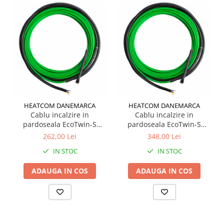
HEATCOM DANEMARCA
HEATCOM DANEMARCA
Cablu incalzire in
Cablu incalzire in
pardoseala EcoTwin-S
pardoseala EcoTwin-S
21M.L.-350W
27M.L.-460W
262,00 Lei
348,00 Lei
IN STOC
IN STOC
ADAUGA IN COS
ADAUGA IN COS