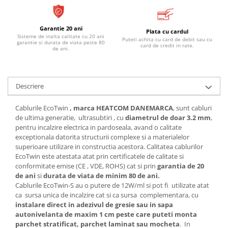
Garantie 20 ani
Plata cu cardul
Sisteme de inalta calitate cu 20 ani
Puteti achita cu card de debit sau cu
garantie si durata de viata peste 80
card de credit in rate.
de ani.
Descriere
Cablurile EcoTwin
, marca HEATCOM DANEMARCA
, sunt cabluri
de ultima generatie, ultrasubtiri , cu
diametrul de doar 3.2 mm
,
pentru incalzire electrica in pardoseala, avand o calitate
exceptionala datorita structurii complexe si a materialelor
superioare utilizare in constructia acestora. Calitatea cablurilor
EcoTwin este atestata atat prin certificatele de calitate si
conformitate emise (CE , VDE, ROHS) cat si prin
garantia de 20
de ani
si
durata de viata de minim 80 de ani.
Cablurile EcoTwin-S au o putere de 12W/ml si pot fi utilizate atat
ca sursa unica de incalzire cat si ca sursa complementara, cu
instalare direct in adezivul de gresie sau in sapa
autonivelanta de maxim 1 cm peste care puteti monta
parchet stratificat, parchet laminat sau mocheta
. In