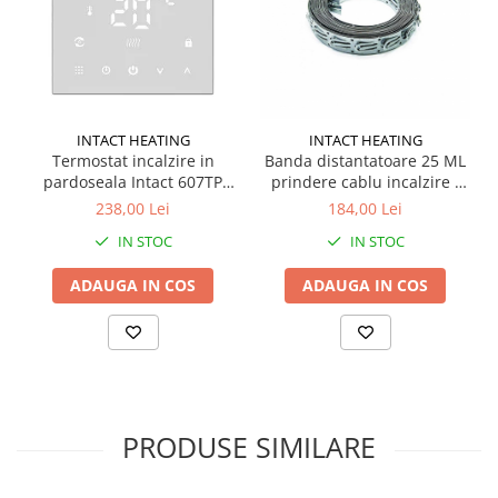
INTACT HEATING
INTACT HEATING
Termostat incalzire in
Banda distantatoare 25 ML
pardoseala Intact 607TP
prindere cablu incalzire /
16A/230V
degivrare
238,00 Lei
184,00 Lei
IN STOC
IN STOC
ADAUGA IN COS
ADAUGA IN COS
PRODUSE SIMILARE