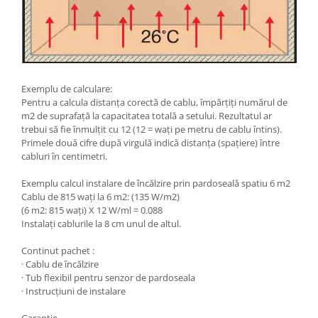
Exemplu de calculare:
Pentru a calcula distanța corectă de cablu, împărțiți numărul de
m2 de suprafață la capacitatea totală a setului. Rezultatul ar
trebui să fie înmulțit cu 12 (12 = wați pe metru de cablu întins).
Primele două cifre după virgulă indică distanța (spațiere) între
cabluri în centimetri.
Exemplu calcul instalare de încălzire prin pardoseală spatiu 6 m2
Cablu de 815 waţi la 6 m2: (135 W/m2)
(6 m2: 815 wați) X 12 W/ml = 0.088
Instalaţi cablurile la 8 cm unul de altul.
Continut pachet :
· Cablu de încălzire
· Tub flexibil pentru senzor de pardoseala
· Instrucțiuni de instalare