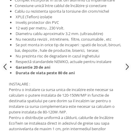
Conexiune unică între cablul de încălzire şi conectare
Cablu cu rezistenta sporita la torsiune din crom/nichel
XPLE (Teflon) izolaţie
Inveliş protector din PVC
12 waţi per metru , 230 Volt.
Diametru cablu aproximativ 3.2 mm. (ultrasubtire)
Nu necesita revizii , intretinere, filtre, consumabile , etc
Se pot monta in orice tip de incaperi : spatii de locuit, birouri,
bai, depozite , hale de productie, biserici, terase;
Nu prezinta risc de degradare in cazul inghetului
Respectă standardele NEMKO, actuale pentru instalare
Garantie 20 de ani
Durata de viata peste 80 de ani
INSTALARE :
Pentru o instalare ca sursa unica de incalzire este necesar sa
calculam o putere instalata de 120-150W/MP in functie de
destinatia spatiului pe care dorim sa il incalzim iar pentru o
instalare ca sursa complementara este necesar sa calculam o
putere instalata de 80-120W /MP.
Pentru o distribuție uniformă a căldurii, cablurile de încălzire
EcoTwin se instaleaza direct in adezivul de greise sau sapa
autonivelanta de maxim 1 cm, prin intermediul benzilor