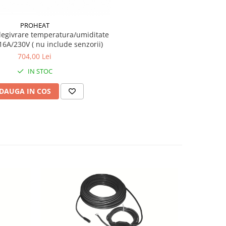
PROHEAT
degivrare temperatura/umiditate
6A/230V ( nu include senzorii)
704,00 Lei
IN STOC
DAUGA IN COS