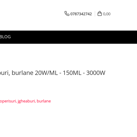
0787342742
0,00
BLOG
buri, burlane 20W/ML - 150ML - 3000W
perisuri, jgheaburi, burlane