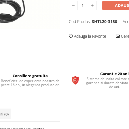
ADAUG
Cod Produs:
SHTL20-3150
Ai 
Adauga la Favorite
Cere 
Garantie 20 ani
Consiliere gratuita
Sisteme de inalta calitate 
Beneficiezi de experienta noastra de
garantie si durata de viata
peste 16 ani, in alegerea produselor.
de ani.
uri
(0)