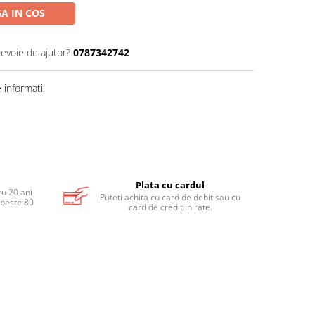
A IN COS
nevoie de ajutor?
0787342742
informatii
Plata cu cardul
cu 20 ani
Puteti achita cu card de debit sau cu
 peste 80
card de credit in rate.