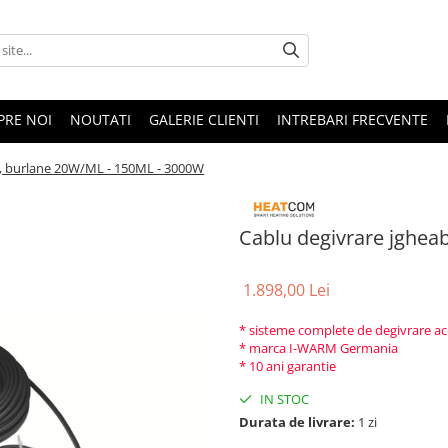
PRE NOI
NOUTATI
GALERIE CLIENTI
INTREBARI FRECVENTE
i, burlane 20W/ML - 150ML - 3000W
Cablu degivrare jghea
1.898,00 Lei
* sisteme complete de degivrare aco
* marca I-WARM Germania
* 10 ani garantie
IN STOC
Durata de livrare:
1 zi