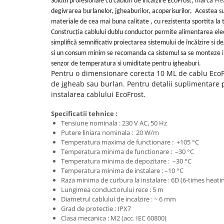
He
Solutii profesionale cu cabluri de incalzire EcoFrost, marca
150W/mp
Kit cablu incalzire electrica
degivrarea burlanelor, jgheaburilor, acoperisurilor, Acestea su
instalare in sapa EcoTwin-S
materiale de cea mai buna calitate , cu rezistenta sportita la t
18W/ml
Construcția cablului dublu conductor permite alimentarea elec
Degivrare exterioara
simplifică semnificativ proiectarea sistemului de încălzire si 
si un consum minim se recomanda ca sistemul sa se monteze 
Cablu degivrare EcoFrost
senzor de temperatura si umiditate pentru igheaburi.
exterior, alei, rampe 30W/ml
Pentru o dimensionare corecta 10 ML de cablu Eco
Cablu degivrare EcoFrost
de jgheab sau burlan. Pentru detalii suplimentare 
exterior 20W/ml
instalarea cablului EcoFrost.
Cablu degivrare EcoFrost
Specificatii tehnice :
jgheaburi, burlane, acoperisuri
Tensiune nominala : 230 V AC, 50 Hz
Putere liniara nominala : 20 W/m
Automatizari, senzori si
Temperatura maxima de functionare : +105 °C
accesorii
Temperatura minima de functionare : –30 °C
Temperatura minima de depozitare : –30 °C
Degivrare tevi, conducte, kit anti-
Temperatura minima de instalare : –10 °C
inghet
Raza minima de curbura la instalare : 6D (6-times heati
Lungimea conductorului rece : 5 m
Diametrul cablului de incalzire : ~ 6 mm
Termostate si accesorii
Grad de protectie : IPX7
Clasa mecanica : M2 (acc. IEC 60800)