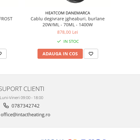
HEATCOM DANEMARCA
oFROST
Cablu degivrare jgheaburi, burlane
Banda di
20W/ML - 70ML - 1400W
cabl
878,00 Lei
IN STOC
ADAUGA IN COS
AD
SUPORT CLIENTI
Luni-Vineri 09:00 - 18:00
0787342742
office@intactheating.ro