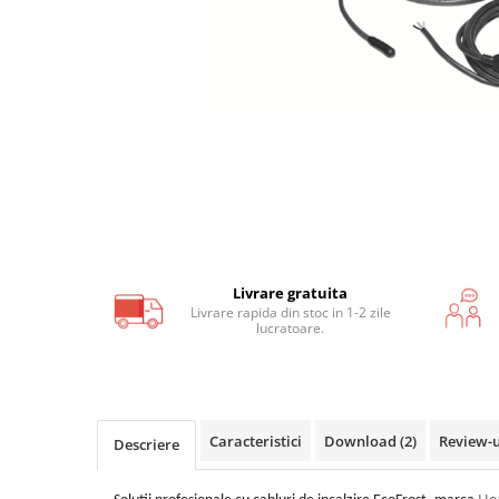
Covoras incalzire in pardoseala
lemn, parchet, mocheta
Covor incalzire in pardoseala
parchet, mocheta F-Mat 150W/m2
Covor incalzire in pardoseala
parchet, mocheta AluPro 150W/m2
Covoras incalzire UH PRO sub
covor, mocheta
Livrare gratuita
Kituri incalzire electrica in
Livrare rapida din stoc in 1-2 zile
pardoseala
lucratoare.
Kit covor incalzire electrica sub
gresie, piatra I-Mat 150W/mp
Kit covor incalzire electrica in
pardoseala parchet F-Mat
Caracteristici
Download (2)
Review-
Descriere
150W/mp
Kit covor incalzire electrica in
pardoseala parchet AluPro