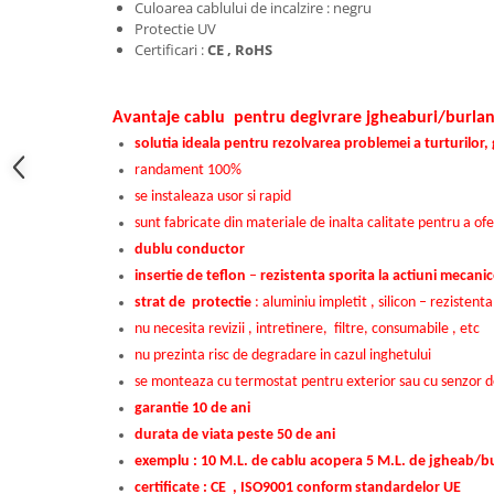
Radiatoare electrice cu acumulare
Culoarea cablului de incalzire : negru
Protectie UV
de caldura
Certificari :
CE , RoHS
Panouri radiante infrarosu
Avantaje cablu pentru degivrare jgheaburi/burla
Kit complet incalzire in pardoseala
solutia ideala pentru rezolvarea problemei a turturilor, 
cu apa
randament 100%
se instaleaza usor si rapid
sunt fabricate din materiale de inalta calitate pentru a o
dublu conductor
insertie de teflon
–
rezistenta sporita la actiuni mecani
strat de protectie
: aluminiu impletit , silicon – rezistent
nu necesita revizii , intretinere, filtre, consumabile , etc
nu prezinta risc de degradare in cazul inghetului
se monteaza cu termostat pentru exterior sau cu senzor d
garantie 10 de ani
durata de viata peste 50 de ani
exemplu : 10 M.L. de cablu acopera 5 M.L. de jgheab/b
certificate : CE , ISO9001 conform standardelor UE