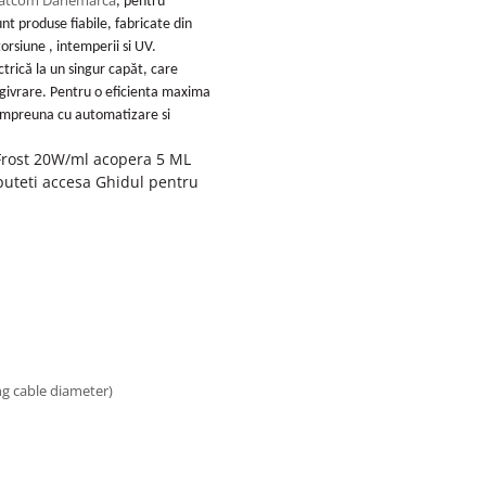
atcom Danemarca
, pentru
nt produse fiabile, fabricate din
orsiune , intemperii si UV.
trică la un singur capăt, care
degivrare. Pentru o eficienta maxima
impreuna cu automatizare si
Frost 20W/ml acopera 5 ML
puteti accesa Ghidul pentru
ng cable diameter)