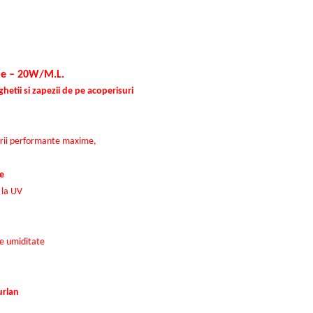
ne – 20W/M.L.
ghetii si zapezii de pe acoperisuri
ferii performante maxime,
ce
a la UV
e umiditate
urlan