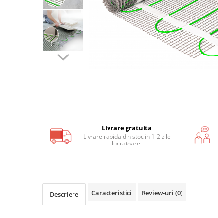
Covoras incalzire in pardoseala
lemn, parchet, mocheta
Covor incalzire in pardoseala
parchet, mocheta F-Mat 150W/m2
Covor incalzire in pardoseala
parchet, mocheta AluPro 150W/m2
Covoras incalzire UH PRO sub
covor, mocheta
Livrare gratuita
Kituri incalzire electrica in
Livrare rapida din stoc in 1-2 zile
pardoseala
lucratoare.
Kit covor incalzire electrica sub
gresie, piatra I-Mat 150W/mp
Kit covor incalzire electrica in
pardoseala parchet F-Mat
Caracteristici
Review-uri
(0)
Descriere
150W/mp
Kit covor incalzire electrica in
pardoseala parchet AluPro