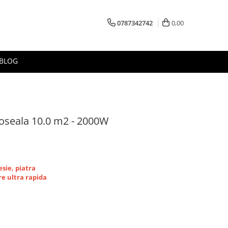
0787342742
0,00
BLOG
doseala 10.0 m2 - 2000W
esie, piatra
re ultra rapida