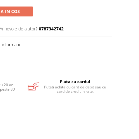
A IN COS
Ai nevoie de ajutor?
0787342742
informatii
Plata cu cardul
cu 20 ani
Puteti achita cu card de debit sau cu
 peste 80
card de credit in rate.