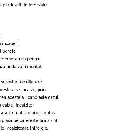
pardoselii in intervalul
t
a incaperii
i perete
e temperatura pentru
oza unde va fi montat
a rosturi de dilatare
este a se incalzi , prin
rea acesteia , cand este cazul,
cablul incalzitor.
stata ca mai ramane surplus
 plasa pe care este prins si il
le incalzitoare intre ele.