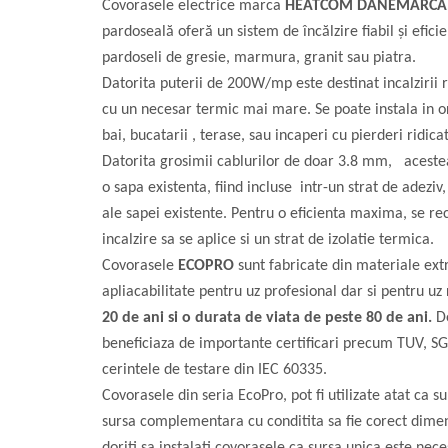
150W/mp
Covorasele electrice marca
H
EATCOM DANEMARCA
Kit cablu incalzire electrica
pardoseală oferă un sistem de încălzire fiabil și efici
instalare in sapa EcoTwin-S
18W/ml
pardoseli de gresie, marmura, granit sau piatra.
Datorita puterii de 200W/mp este destinat incalzirii ra
Degivrare exterioara
cu un necesar termic mai mare. Se poate instala in ori
Cablu degivrare EcoFrost
exterior, alei, rampe 30W/ml
bai, bucatarii , terase, sau incaperi cu pierderi ridic
Datorita grosimii cablurilor de doar 3.8 mm, acestea
Cablu degivrare EcoFrost
exterior 20W/ml
o sapa existenta, fiind incluse intr-un strat de adeziv
Cablu degivrare EcoFrost
ale sapei existente. Pentru o eficienta maxima, se 
jgheaburi, burlane, acoperisuri
incalzire sa se aplice si un strat de izolatie termica.
Automatizari, senzori si
Covorasele
ECOPRO
sunt fabricate din materiale ext
accesorii
apliacabilitate pentru uz profesional dar si pentru uz 
20 de ani si o durata de viata de peste 80 de ani.
De
Degivrare tevi, conducte, kit anti-
beneficiaza de importante certificari precum TUV, SG
inghet
cerintele de testare din IEC 60335.
Covorasele din seria EcoPro, pot fi utilizate atat ca su
Termostate si accesorii
sursa complementara cu conditita sa fie corect dim