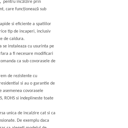
,
pentru încălzire prin
ent, care funcționează sub
pide si eficiente a spatiilor
ce tip de incaperi, inclusiv
ate de caldura.
 se instaleaza cu usurinta pe
, fara a fi necesare modificari
recomanda ca sub covorasele de
rem de rezistente cu
residential si au o garantie de
 asemenea covorasele
S, ROHS si indeplineste toate
rsa unica de incalzire cat si ca
ensionate. De exemplu daca