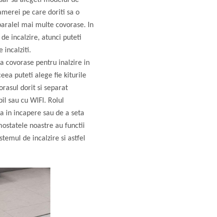
esar sa alegeti modelul de
merei pe care doriti sa o
 paralel mai multe covorase. In
de incalzire, atunci puteti
 incalziti.
 covorase pentru inalzire in
eea puteti alege fie kiturile
orasul dorit si separat
il sau cu WIFI. Rolul
a in incapere sau de a seta
statele noastre au functii
stemul de incalzire si astfel