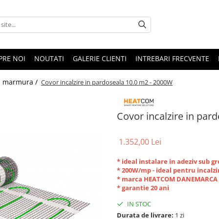
PRE NOI
NOUTATI
GALERIE CLIENTI
INTREBARI FRECVENTE
a, marmura /
Covor incalzire in pardoseala 10.0 m2 - 2000W
Covor incalzire in par
1.352,00 Lei
* ideal instalare in adeziv sub gr
* 200W/mp - ideal pentru incalzi
* marca HEATCOM DANEMARCA
* garantie 20 ani
IN STOC
Durata de livrare:
1 zi