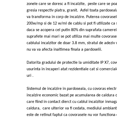
zonele care se doresc a fi incalzite, peste care se po
gresia respectiv piatra, granit. Asfel toata pardoseala
va transforma in corp de incalzire. Puterea covorasel
200w/mp si de 12 w/ml de cablu si pot fi utilizate ca s
daca se acopera cel putin 80% din suprafata camerei
suprafete mai mari se pot utiliza mai multe covorase
cablului incalzitor de doar 3.8 mm, stratul de adeziv 
nu va va afecta inaltimea finala a pardoselii.
Datorita gradului de protectie la umiditate IP X7, covo
usurinta in incaperi atat rezidentiale cat si comerciale
uri .
Sistemul de incalzire in pardoseala, cu covoras elect
incalzire economic bazat pe acumularea de caldura d
care fiind in contact dierct cu cablul incalzitor inma
caldura, care ulterior va fi cedata, mediului ambiant
este de retinut faptul ca covorasele nu vor functiona