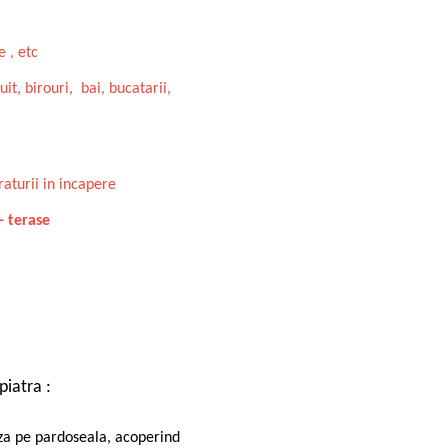
e , etc
uit, birouri, bai, bucatarii,
aturii in incapere
 - terase
piatra :
aza pe pardoseala, acoperind