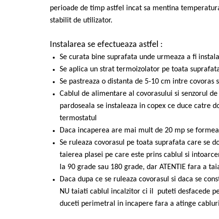
perioade de timp astfel incat sa mentina temperatura 
stabilit de utilizator.
Instalarea se efectueaza astfel :
Se curata bine suprafata unde urmeaza a fi instala
Se aplica un strat termoizolator pe toata suprafat
Se pastreaza o distanta de 5-10 cm intre covoras s
Cablul de alimentare al covorasului si senzorul d
pardoseala se instaleaza in copex ce duce catre d
termostatul
Daca incaperea are mai mult de 20 mp se formeaz
Se ruleaza covorasul pe toata suprafata care se dor
taierea plasei pe care este prins cablul si intoarce
la 90 grade sau 180 grade, dar ATENTIE fara a taia 
Daca dupa ce se ruleaza covorasul si daca se con
NU taiati cablul incalzitor ci il puteti desfacede pe
duceti perimetral in incapere fara a atinge cabluri