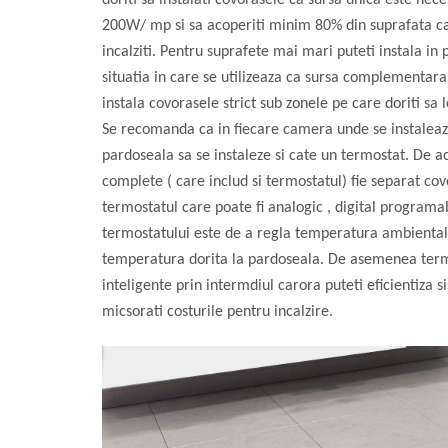
doriti sa instalati covorasele ca sursa unica este nec
Radiatoare electrice cu acumulare
de caldura
200W/ mp si sa acoperiti minim 80% din suprafata ca
incalziti. Pentru suprafete mai mari puteti instala in
Panouri radiante infrarosu
situatia in care se utilizeaza ca sursa complementara 
instala covorasele strict sub zonele pe care doriti sa le
Kit complet incalzire in pardoseala
Se recomanda ca in fiecare camera unde se instaleaza
cu apa
pardoseala sa se instaleze si cate un termostat. De ac
complete ( care includ si termostatul) fie separat cov
termostatul care poate fi analogic , digital programab
termostatului este de a regla temperatura ambiental
temperatura dorita la pardoseala. De asemenea termo
inteligente prin intermdiul carora puteti eficientiza si
micsorati costurile pentru incalzire.