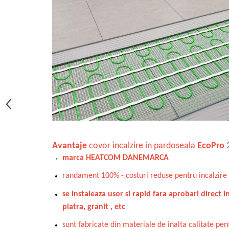
Avantaje
covor incalzire in pardoseala
EcoPro
marca HEATCOM DANEMARCA
randament 100% - costuri reduse pentru incalzire
se instaleaza usor si rapid fara aprobari direct i
piatra, granit , etc
sunt fabricate din materiale de inalta calitate pe