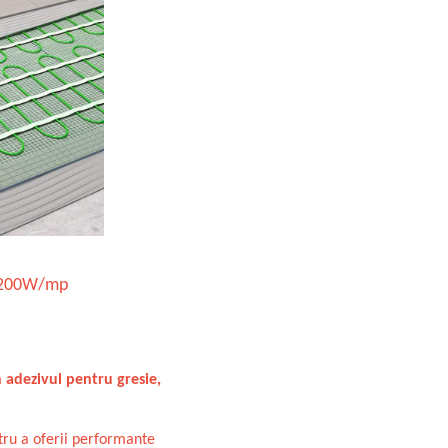
200W/mp
n adezivul pentru gresie,
ntru a oferii performante